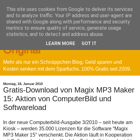
This site uses cookies from Google to deliver its services
and to analyze traffic. Your IP address and user-agent are
shared with Google along with performance and security
metrics to ensure quality of service, generate usage
Sparfuchs' Blog - Das
statistics, and to detect and address abuse.
LEARN MORE
GOT IT
Original
Mehr als nur ein Schnäppchen Blog. Geld sparen und
Kosten senken mit dem Sparfuchs. 100% Gratis seit 2009.
Montag, 18. Januar 2010
Gratis-Download von Magix MP3 Maker
15: Aktion von ComputerBild und
Softwareload
In der neue Computerbild-Ausgabe 3/2010 – seit heute am
Kiosk – werden 35.000 Lizenzen für die Software “Magix
MP3 Maker 15″ verschenkt. Die Aktion läuft in Kooperation