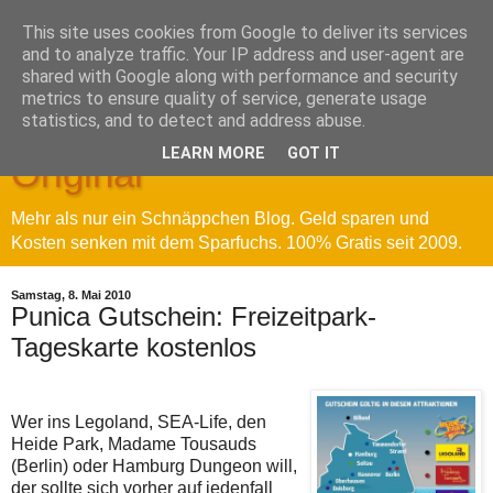
This site uses cookies from Google to deliver its services
and to analyze traffic. Your IP address and user-agent are
shared with Google along with performance and security
metrics to ensure quality of service, generate usage
Sparfuchs' Blog - Das
statistics, and to detect and address abuse.
LEARN MORE
GOT IT
Original
Mehr als nur ein Schnäppchen Blog. Geld sparen und
Kosten senken mit dem Sparfuchs. 100% Gratis seit 2009.
Samstag, 8. Mai 2010
Punica Gutschein: Freizeitpark-
Tageskarte kostenlos
Wer ins Legoland, SEA-Life, den
Heide Park, Madame Tousauds
(Berlin) oder Hamburg Dungeon will,
der sollte sich vorher auf jedenfall