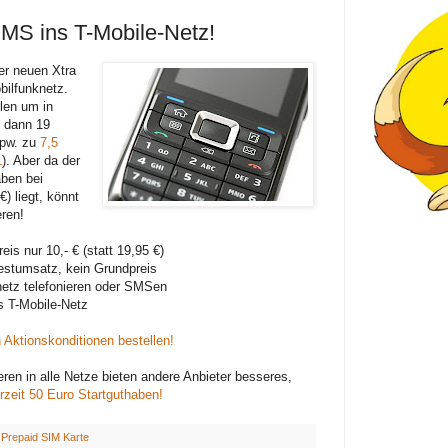
SMS ins T-Mobile-Netz!
er neuen Xtra
ilfunknetz.
hlen um in
s dann 19
spw. zu
7,5
L
). Aber da der
aben bei
) liegt, könnt
eren!
eis nur 10,- € (statt 19,95 €)
estumsatz, kein Grundpreis
netz telefonieren oder SMSen
s T-Mobile-Netz
n Aktionskonditionen bestellen!
ieren in alle Netze bieten andere Anbieter besseres,
zeit 50 Euro Startguthaben!
:
Prepaid SIM Karte