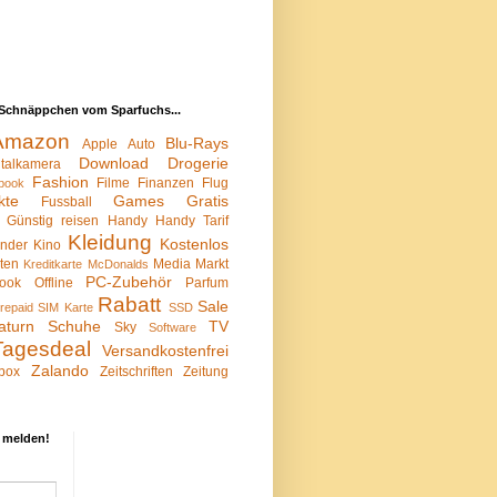
Schnäppchen vom Sparfuchs...
Amazon
Blu-Rays
Apple
Auto
Download
Drogerie
italkamera
Fashion
Filme
Finanzen
Flug
book
kte
Games
Gratis
Fussball
Günstig reisen
Handy
Handy Tarif
Kleidung
Kostenlos
inder
Kino
sten
Media Markt
Kreditkarte
McDonalds
PC-Zubehör
ook
Offline
Parfum
Rabatt
Sale
repaid SIM Karte
SSD
aturn
Schuhe
TV
Sky
Software
Tagesdeal
Versandkostenfrei
Zalando
box
Zeitschriften
Zeitung
 melden!