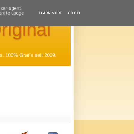
 user-agent
nerate usage
LEARN MORE
GOT IT
riginal
. 100% Gratis seit 2009.