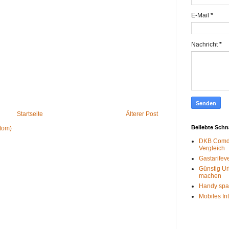
E-Mail
*
Nachricht
*
Startseite
Älterer Post
Beliebte Sch
tom)
DKB Comdi
Vergleich
Gastarifev
Günstig Ur
machen
Handy spa
Mobiles In