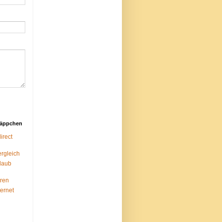
näppchen
rect
ergleich
laub
ren
ternet