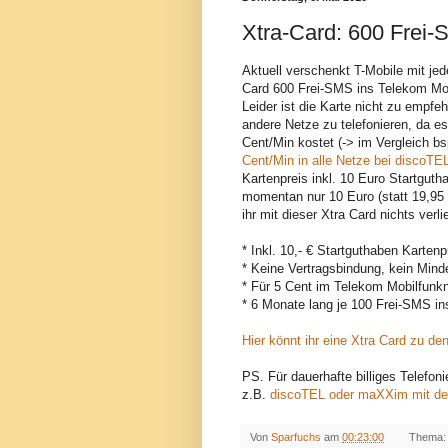
Xtra-Card: 600 Frei-
Aktuell verschenkt T-Mobile mit jed
Card 600 Frei-SMS ins Telekom Mob
Leider ist die Karte nicht zu empfe
andere Netze zu telefonieren, da e
Cent/Min kostet (-> im Vergleich b
Cent/Min in alle Netze bei discoTE
Kartenpreis inkl. 10 Euro Startguth
momentan nur 10 Euro (statt 19,95 €
ihr mit dieser Xtra Card nichts verli
* Inkl. 10,- € Startguthaben Kartenpr
* Keine Vertragsbindung, kein Mind
* Für 5 Cent im Telekom Mobilfunk
* 6 Monate lang je 100 Frei-SMS in
Hier könnt ihr eine Xtra Card zu de
PS. Für dauerhafte billiges Telefon
z.B.
discoTEL oder maXXim mit der
Von
Sparfuchs
am
00:23:00
Thema