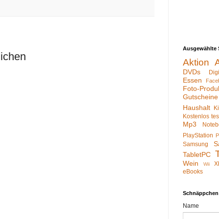
Ausgewählte 
lichen
Aktion
DVDs
Dig
Essen
Face
Foto-Produ
Gutscheine
Haushalt
K
Kostenlos te
Mp3
Noteb
PlayStation
P
S
Samsung
TabletPC
Wein
X
Wii
eBooks
Schnäppchen
Name