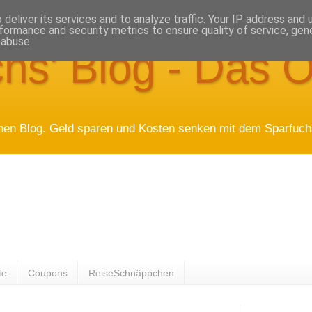
deliver its services and to analyze traffic. Your IP address and
formance and security metrics to ensure quality of service, ge
 abuse.
hs' Blog - Das O
hen Blog. Geld sparen und Kosten senken mit dem Sparfuchs
te
Coupons
ReiseSchnäppchen