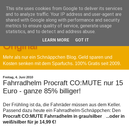
This site uses cookies from Google to deliver its services
and to analyze traffic. Your IP address and user-agent are
shared with Google along with performance and security
metrics to ensure quality of service, generate usage
Sparfuchs' Blog - Das
statistics, and to detect and address abuse.
LEARN MORE
GOT IT
Original
Mehr als nur ein Schnäppchen Blog. Geld sparen und
Kosten senken mit dem Sparfuchs. 100% Gratis seit 2009.
Freitag, 4. Juni 2010
Fahrradhelm Procraft CO:MUTE nur 15
Euro - ganze 85% billiger!
Der Frühling ist da, die Fahrräder müssen aus dem Keller.
Passend dazu heute ein Fahrradhelm-Schnäppchen: Den
Procraft CO:MUTE Fahrradhelm in grau/silber
...oder in
weiß/silber für je 14,99 €!