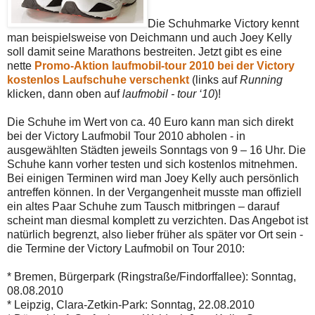
Die Schuhmarke Victory kennt
man beispielsweise von Deichmann und auch Joey Kelly
soll damit seine Marathons bestreiten. Jetzt gibt es eine
nette
Promo-Aktion laufmobil-tour 2010 bei der Victory
kostenlos Laufschuhe verschenkt
(links auf
Running
klicken, dann oben auf
laufmobil - tour ‘10
)!
Die Schuhe im Wert von ca. 40 Euro kann man sich direkt
bei der Victory Laufmobil Tour 2010 abholen - in
ausgewählten Städten jeweils Sonntags von 9 – 16 Uhr. Die
Schuhe kann vorher testen und sich kostenlos mitnehmen.
Bei einigen Terminen wird man Joey Kelly auch persönlich
antreffen können. In der Vergangenheit musste man offiziell
ein altes Paar Schuhe zum Tausch mitbringen – darauf
scheint man diesmal komplett zu verzichten. Das Angebot ist
natürlich begrenzt, also lieber früher als später vor Ort sein -
die Termine der Victory Laufmobil on Tour 2010:
* Bremen, Bürgerpark (Ringstraße/Findorffallee): Sonntag,
08.08.2010
* Leipzig, Clara-Zetkin-Park: Sonntag, 22.08.2010