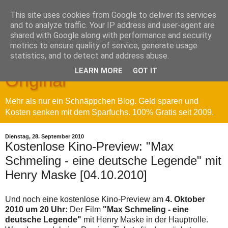
This site uses cookies from Google to deliver its services
and to analyze traffic. Your IP address and user-agent are
shared with Google along with performance and security
metrics to ensure quality of service, generate usage
Sparfuchs' Blog - Das
statistics, and to detect and address abuse.
LEARN MORE
GOT IT
Original
Mehr als nur ein Schnäppchen Blog. Geld sparen und
Kosten senken mit dem Sparfuchs. 100% Gratis seit 2009.
Dienstag, 28. September 2010
Kostenlose Kino-Preview: "Max
Schmeling - eine deutsche Legende" mit
Henry Maske [04.10.2010]
Und noch eine kostenlose Kino-Preview am
4. Oktober
2010 um 20 Uhr:
Der Film
"Max Schmeling - eine
deutsche Legende"
mit Henry Maske in der Hauptrolle.