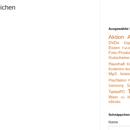
lichen
Ausgewählte 
Aktion
DVDs
Dig
Essen
Face
Foto-Produ
Gutscheine
Haushalt
K
Kostenlos te
Mp3
Noteb
PlayStation
P
S
Samsung
TabletPC
Wein
X
Wii
eBooks
Schnäppchen
Name