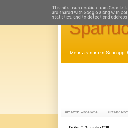
This site uses cookies from Google to 
are shared with Google along with per
statistics, and to detect and address
Sparfuc
Mehr als nur ein Schnäppc
Amazon Angebote
Blitzangebo
Freitag, 3. September 2010