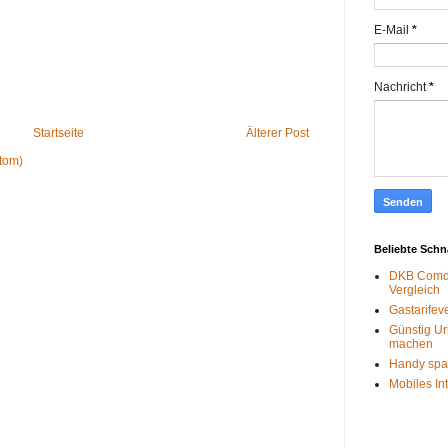
E-Mail
*
Nachricht
*
Startseite
Älterer Post
tom)
Beliebte Sch
DKB Comdi
Vergleich
Gastarifev
Günstig Ur
machen
Handy spa
Mobiles In