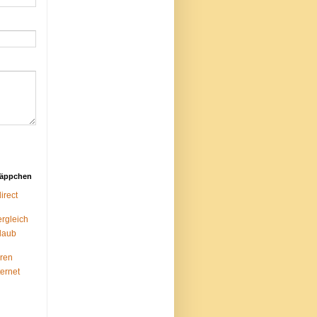
näppchen
rect
ergleich
laub
ren
ternet