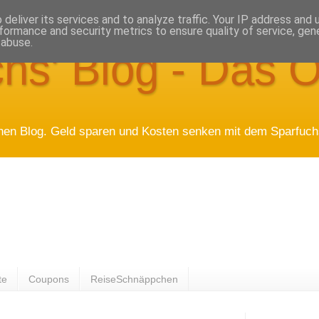
deliver its services and to analyze traffic. Your IP address and
formance and security metrics to ensure quality of service, ge
 abuse.
hs' Blog - Das O
hen Blog. Geld sparen und Kosten senken mit dem Sparfuchs
te
Coupons
ReiseSchnäppchen