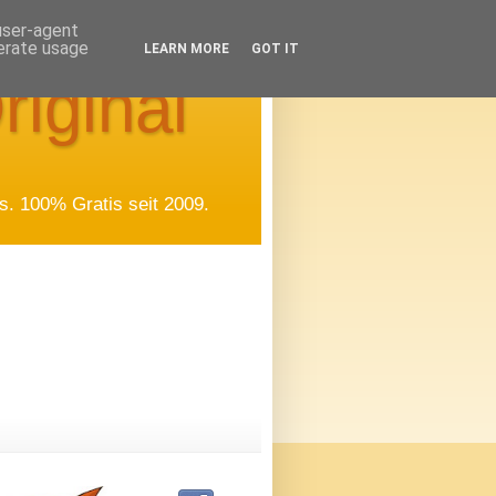
 user-agent
nerate usage
LEARN MORE
GOT IT
riginal
. 100% Gratis seit 2009.