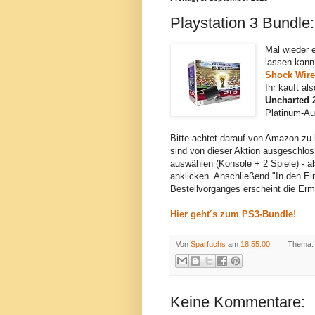
Playstation 3 Bundle
Mal wieder 
lassen kan
Shock Wirel
Ihr kauft al
Uncharted 
Platinum-Au
Bitte achtet darauf von Amazon zu 
sind von dieser Aktion ausgeschloss
auswählen (Konsole + 2 Spiele) - al
anklicken. Anschließend "In den E
Bestellvorganges erscheint die Erm
Hier geht´s zum PS3-Bundle!
Von
Sparfuchs
am
18:55:00
Thema:
Keine Kommentare: