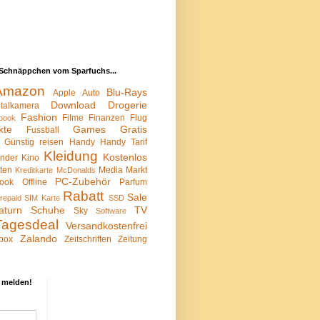
Schnäppchen vom Sparfuchs...
Amazon
Blu-Rays
Apple
Auto
Download
Drogerie
italkamera
Fashion
Filme
Finanzen
Flug
book
kte
Games
Gratis
Fussball
Günstig reisen
Handy
Handy Tarif
Kleidung
Kostenlos
inder
Kino
sten
Media Markt
Kreditkarte
McDonalds
PC-Zubehör
ook
Offline
Parfum
Rabatt
Sale
repaid SIM Karte
SSD
aturn
Schuhe
TV
Sky
Software
Tagesdeal
Versandkostenfrei
Zalando
box
Zeitschriften
Zeitung
 melden!