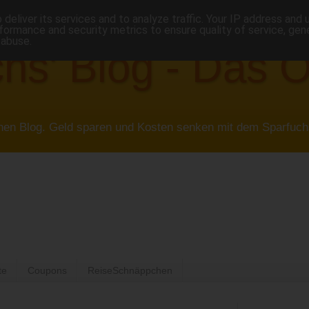
deliver its services and to analyze traffic. Your IP address and
formance and security metrics to ensure quality of service, ge
 abuse.
hs' Blog - Das O
hen Blog. Geld sparen und Kosten senken mit dem Sparfuchs
te
Coupons
ReiseSchnäppchen