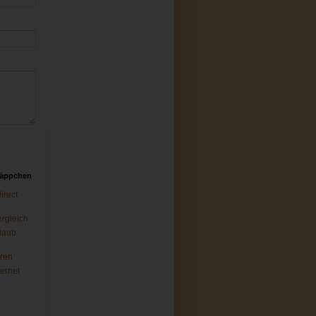
näppchen
rect
ergleich
laub
ren
ternet