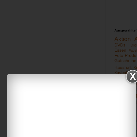
Ausgewählte 
Aktion
DVDs
Dig
Essen
Face
Foto-Produ
Gutscheine
Haushalt
K
Kostenlos te
Mp3
Noteb
PlayStation
P
S
Samsung
TabletPC
Wein
X
Wii
eBooks
Schnäppchen
Name