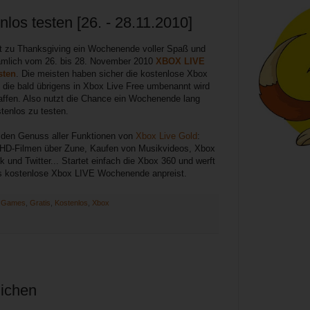
los testen [26. - 28.11.2010]
ht zu Thanksgiving ein Wochenende voller Spaß und
nämlich vom 26. bis 28. November 2010
XBOX LIVE
sten
. Die meisten haben sicher die kostenlose Xbox
, die bald übrigens in Xbox Live Free umbenannt wird
affen. Also nutzt die Chance ein Wochenende lang
tenlos zu testen.
 den Genuss aller Funktionen von
Xbox Live Gold
:
 HD-Filmen über Zune, Kaufen von Musikvideos, Xbox
und Twitter... Startet einfach die Xbox 360 und werft
as kostenlose Xbox LIVE Wochenende anpreist.
:
Games
,
Gratis
,
Kostenlos
,
Xbox
lichen