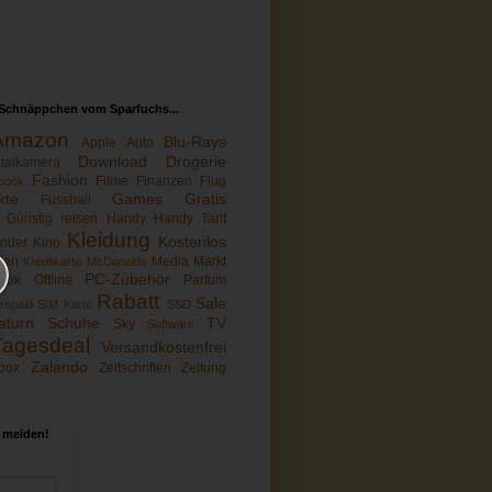
Schnäppchen vom Sparfuchs...
Amazon
Blu-Rays
Apple
Auto
Download
Drogerie
italkamera
Fashion
Filme
Finanzen
Flug
book
kte
Games
Gratis
Fussball
Günstig reisen
Handy
Handy Tarif
Kleidung
Kostenlos
inder
Kino
sten
Media Markt
Kreditkarte
McDonalds
PC-Zubehör
ook
Offline
Parfum
Rabatt
Sale
repaid SIM Karte
SSD
aturn
Schuhe
TV
Sky
Software
Tagesdeal
Versandkostenfrei
Zalando
box
Zeitschriften
Zeitung
 melden!