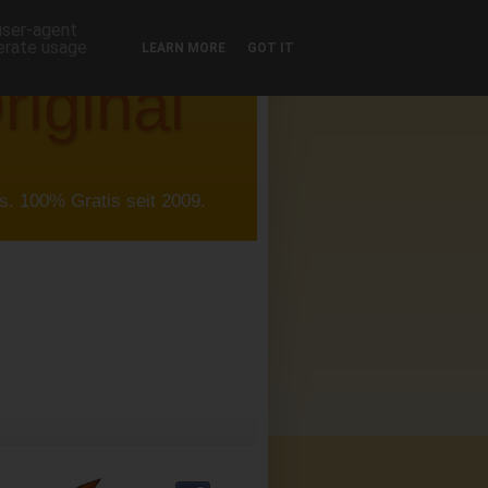
 user-agent
nerate usage
LEARN MORE
GOT IT
riginal
. 100% Gratis seit 2009.