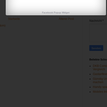
E-Mail
*
Facebook Popup Widget
Startseite
Älterer Post
Nachricht
*
tom)
Beliebte Sch
DKB Comdi
Vergleich
Gastarifev
Günstig Ur
machen
Handy spa
Mobiles In