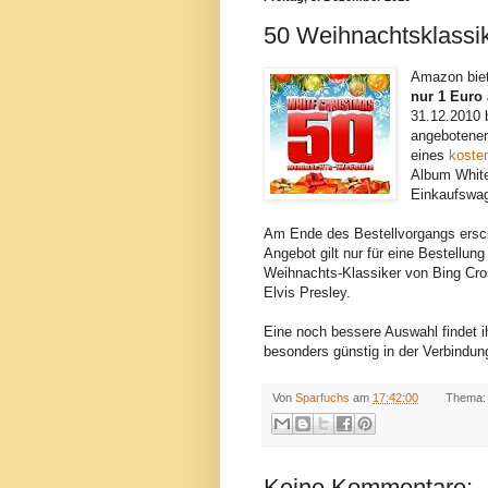
50 Weihnachtsklassi
Amazon bie
nur 1 Euro
31.12.2010 
angebotenen
eines
koste
Album White
Einkaufswag
Am Ende des Bestellvorgangs ersch
Angebot gilt nur für eine Bestellung
Weihnachts-Klassiker von Bing Cros
Elvis Presley.
Eine noch bessere Auswahl findet 
besonders günstig in der Verbindu
Von
Sparfuchs
am
17:42:00
Thema:
Keine Kommentare: