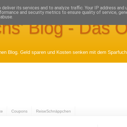
deliver its services and to analyze traffic. Your IP address and
formance and security metrics to ensure quality of service, ge
 abuse.
hs' Blog - Das O
hen Blog. Geld sparen und Kosten senken mit dem Sparfuchs
te
Coupons
ReiseSchnäppchen