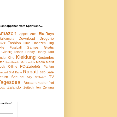
Schnäppchen vom Sparfuchs...
Amazon
Blu-Rays
Apple
Auto
Download
Drogerie
italkamera
Fashion
Filme
Finanzen
Flug
book
kte
Games
Gratis
Fussball
Günstig reisen
Handy
Handy Tarif
Kleidung
Kostenlos
inder
Kino
sten
Media Markt
Kreditkarte
McDonalds
PC-Zubehör
ook
Offline
Parfum
Rabatt
Sale
repaid SIM Karte
SSD
aturn
Schuhe
TV
Sky
Software
Tagesdeal
Versandkostenfrei
Zalando
box
Zeitschriften
Zeitung
 melden!