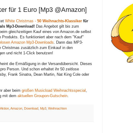
ker für 1 Euro [Mp3 @Amazon]
tet
White Christmas -
50 Weihnachts-Klassiker
für
 als Mp3-Download!
Das Angebot gilt bis zum
beim gleichzeitigen Kauf eines von Amazon.de selbst
 Produkts. Es funktioniert aber nach dem "Kauf"
nlosen Amazon Mp3-Downloads
. Dann das MP3-
 Christmas zusätzlich zum Einkauf in den
en und nicht 1-Click benutzen!
eint die Ermäßigung in der Versandübersicht. Dieses
 pro Person. Und schon erhaltet ihr 50 zeitlose
by, Frank Sinatra, Dean Martin, Nat King Cole oder
ihr aber beim
großen Musicload Weihnachtsspecial
,
ng mit dem
aktuellen Groupon-Gutschein
.
Aktion
,
Amazon
,
Download
,
Mp3
,
Weihnachten