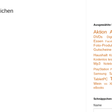
lichen
Ausgewählte 
Aktion
DVDs
Dig
Essen
Face
Foto-Produ
Gutscheine
Haushalt
K
Kostenlos te
Mp3
Noteb
PlayStation
P
S
Samsung
TabletPC
Wein
X
Wii
eBooks
Schnäppchen
Name