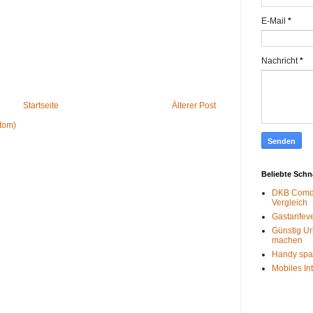
E-Mail
*
Nachricht
*
Startseite
Älterer Post
tom)
Beliebte Sch
DKB Comdi
Vergleich
Gastarifev
Günstig Ur
machen
Handy spa
Mobiles In