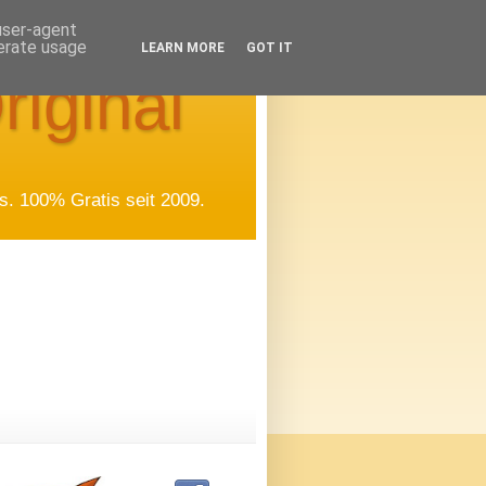
 user-agent
nerate usage
LEARN MORE
GOT IT
riginal
. 100% Gratis seit 2009.