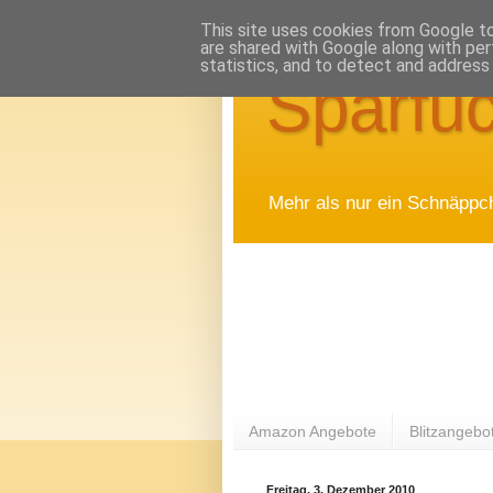
This site uses cookies from Google to 
are shared with Google along with per
statistics, and to detect and address
Sparfuc
Mehr als nur ein Schnäppc
Amazon Angebote
Blitzangebo
Freitag, 3. Dezember 2010