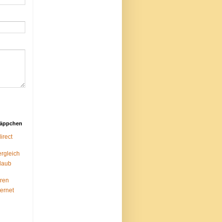
näppchen
rect
ergleich
laub
ren
ternet