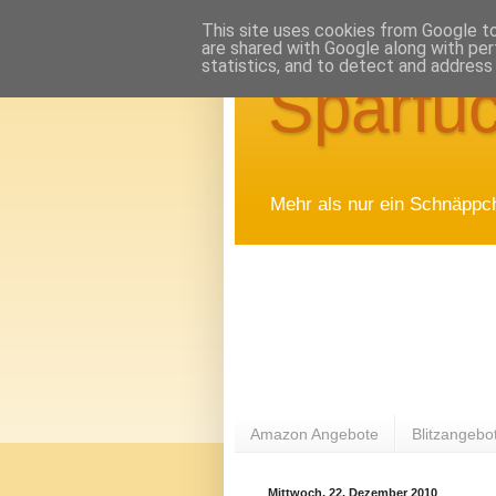
This site uses cookies from Google to 
are shared with Google along with per
statistics, and to detect and address
Sparfuc
Mehr als nur ein Schnäppc
Amazon Angebote
Blitzangebo
Mittwoch, 22. Dezember 2010