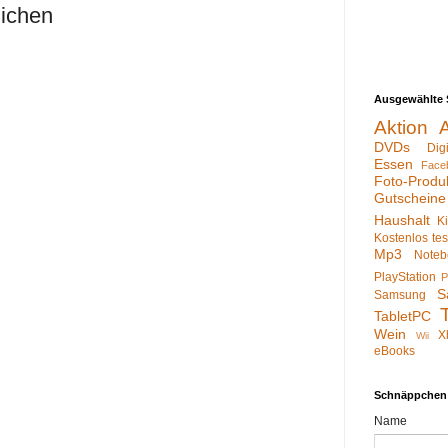
lichen
Ausgewählte 
Aktion
DVDs
Dig
Essen
Face
Foto-Produ
Gutscheine
Haushalt
K
Kostenlos te
Mp3
Noteb
PlayStation
P
S
Samsung
TabletPC
Wein
X
Wii
eBooks
Schnäppchen
Name