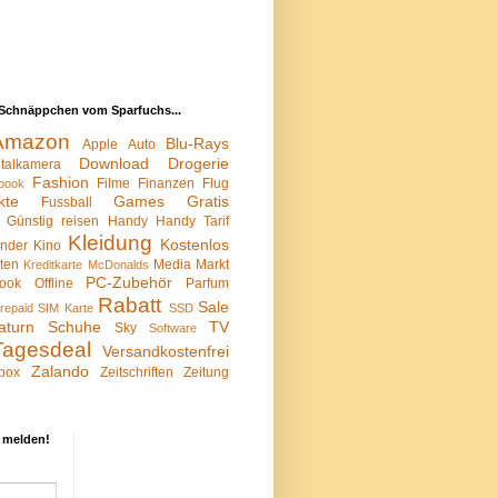
Schnäppchen vom Sparfuchs...
Amazon
Blu-Rays
Apple
Auto
Download
Drogerie
italkamera
Fashion
Filme
Finanzen
Flug
book
kte
Games
Gratis
Fussball
Günstig reisen
Handy
Handy Tarif
Kleidung
Kostenlos
inder
Kino
sten
Media Markt
Kreditkarte
McDonalds
PC-Zubehör
ook
Offline
Parfum
Rabatt
Sale
repaid SIM Karte
SSD
aturn
Schuhe
TV
Sky
Software
Tagesdeal
Versandkostenfrei
Zalando
box
Zeitschriften
Zeitung
 melden!