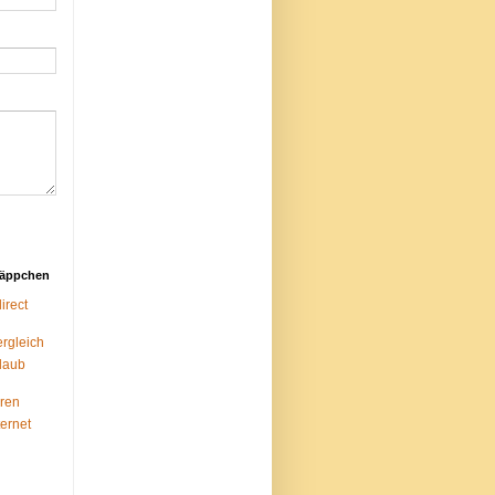
näppchen
rect
ergleich
laub
ren
ternet