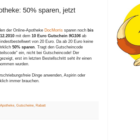
theke: 50% sparen, jetzt
en der Online-Apotheke
DocMorris
sparen noch
bis
12.2010
mit dem
10 Euro Gutschein
9G106
ab
ndestbestellwert von 20 Euro. Da ab 20 Euro keine
irklich
50% sparen
. Tragt den Gutscheincode
teilscode" ein, nicht bei Gutscheincode! Der
ezeigt, erst im letzten Bestellschritt seht ihr einen
enommen wurden.
erschriebungsfreie Dinge anwenden, Aspirin oder
klich immer brauchen.
Apotheke
,
Gutscheine
,
Rabatt