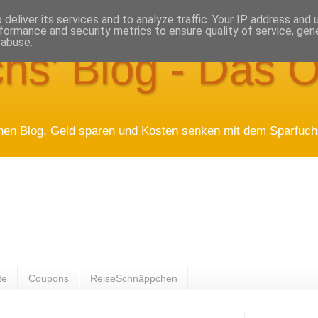
deliver its services and to analyze traffic. Your IP address and
formance and security metrics to ensure quality of service, ge
 abuse.
hs' Blog - Das O
hen Blog. Geld sparen und Kosten senken mit dem Sparfuchs
te
Coupons
ReiseSchnäppchen