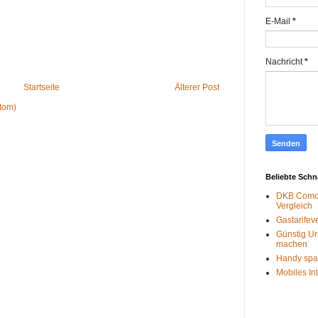
E-Mail
*
Nachricht
*
Startseite
Älterer Post
tom)
Beliebte Sch
DKB Comdi
Vergleich
Gastarifev
Günstig Ur
machen
Handy spa
Mobiles In