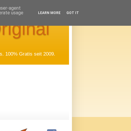
 user-agent
nerate usage
LEARN MORE
GOT IT
riginal
. 100% Gratis seit 2009.