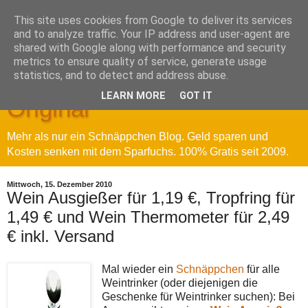
This site uses cookies from Google to deliver its services
and to analyze traffic. Your IP address and user-agent are
shared with Google along with performance and security
metrics to ensure quality of service, generate usage
Sparfuchs' Blog - Das
statistics, and to detect and address abuse.
LEARN MORE
GOT IT
Original
Mehr als nur ein Schnäppchen Blog. Geld sparen und
Kosten senken mit dem Sparfuchs. 100% Gratis seit 2009.
Mittwoch, 15. Dezember 2010
Wein Ausgießer für 1,19 €, Tropfring für
1,49 € und Wein Thermometer für 2,49
€ inkl. Versand
Mal wieder ein
Schnäppchen
für alle
Weintrinker (oder diejenigen die
Geschenke für Weintrinker suchen): Bei