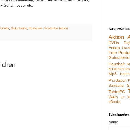
MF Minischneebesen, WMF Eierbecher, WMF Teigrad,
F Schälmesser etc.
:
Gratis
,
Gutscheine
,
Kostenlos
,
Kostenlos testen
Ausgewählte 
Aktion
DVDs
Dig
Essen
Face
Foto-Produ
Gutscheine
lichen
Haushalt
K
Kostenlos te
Mp3
Noteb
PlayStation
P
S
Samsung
TabletPC
Wein
X
Wii
eBooks
Schnäppchen
Name