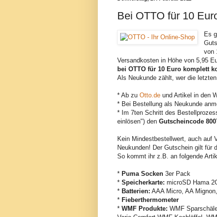
Bei OTTO für 10 Euro
Es g
Guts
von 
Versandkosten in Höhe von 5,95 Eu
bei OTTO für 10 Euro komplett ko
Als Neukunde zählt, wer die letzten 
* Ab zu
Otto.de
und Artikel in den 
* Bei Bestellung als Neukunde anmel
* Im 7ten Schritt des Bestellproze
einlösen") den
Gutscheincode 800
Kein Mindestbestellwert, auch auf 
Neukunden! Der Gutschein gilt für
So kommt ihr z.B. an folgende Artik
*
Puma Socken
3er Pack
*
Speicherkarte:
microSD Hama 2G
*
Batterien:
AAA Micro, AA Mignon,
*
Fieberthermometer
*
WMF Produkte:
WMF Sparschäle