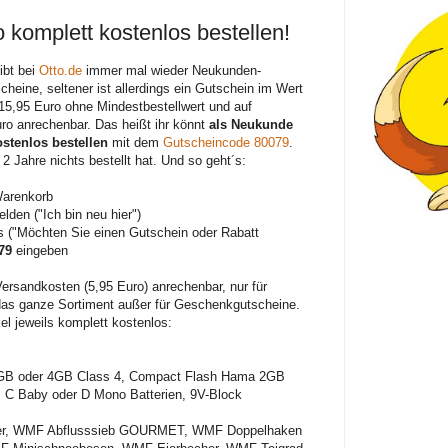
 komplett kostenlos bestellen!
ibt bei
Otto.de
immer mal wieder Neukunden-
cheine, seltener ist allerdings ein Gutschein im Wert
15,95 Euro ohne Mindestbestellwert und auf
ro anrechenbar. Das heißt ihr könnt
als Neukunde
stenlos bestellen
mit dem
Gutscheincode 80079
.
2 Jahre nichts bestellt hat. Und so geht´s:
Warenkorb
den ("Ich bin neu hier")
ss ("Möchten Sie einen Gutschein oder Rabatt
79
eingeben
Versandkosten (5,95 Euro) anrechenbar, nur für
 das ganze Sortiment außer für Geschenkgutscheine.
el jeweils komplett kostenlos:
B oder 4GB Class 4, Compact Flash Hama 2GB
 C Baby oder D Mono Batterien, 9V-Block
r, WMF Abflusssieb GOURMET, WMF Doppelhaken