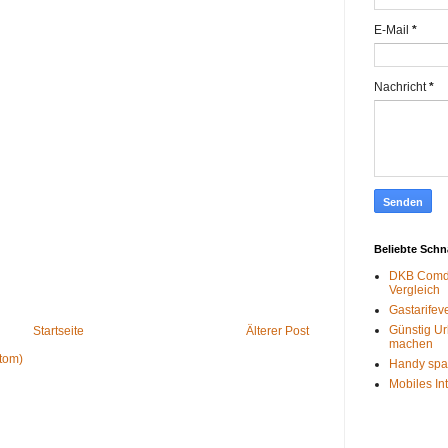
E-Mail
*
Nachricht
*
Beliebte Sch
DKB Comdi
Vergleich
Gastarifev
Günstig Ur
Startseite
Älterer Post
machen
tom)
Handy spa
Mobiles In