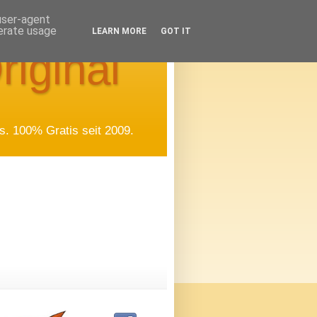
 user-agent
nerate usage
LEARN MORE
GOT IT
riginal
. 100% Gratis seit 2009.