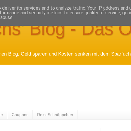
deliver its services and to analyze traffic. Your IP address and
formance and security metrics to ensure quality of service, ge
 abuse.
hs' Blog - Das O
hen Blog. Geld sparen und Kosten senken mit dem Sparfuchs
te
Coupons
ReiseSchnäppchen