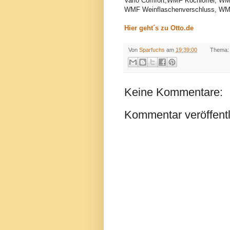
Vario Comfort,WMF Kochlöffel, W
WMF Weinflaschenverschluss, WM
Hier geht´s zu Otto.de
Von
Sparfuchs
am
19:39:00
Thema
Keine Kommentare:
Kommentar veröffent