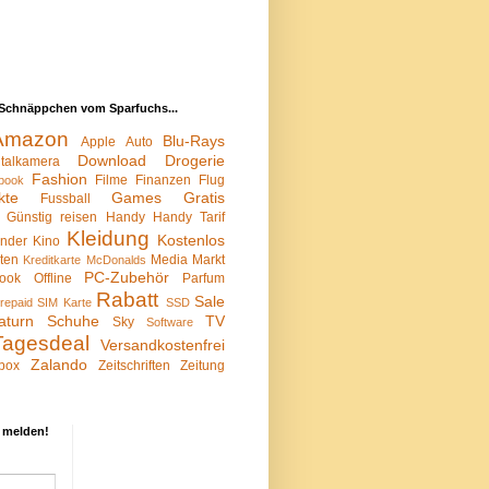
Schnäppchen vom Sparfuchs...
Amazon
Blu-Rays
Apple
Auto
Download
Drogerie
italkamera
Fashion
Filme
Finanzen
Flug
book
kte
Games
Gratis
Fussball
Günstig reisen
Handy
Handy Tarif
Kleidung
Kostenlos
inder
Kino
sten
Media Markt
Kreditkarte
McDonalds
PC-Zubehör
ook
Offline
Parfum
Rabatt
Sale
repaid SIM Karte
SSD
aturn
Schuhe
TV
Sky
Software
Tagesdeal
Versandkostenfrei
Zalando
box
Zeitschriften
Zeitung
 melden!