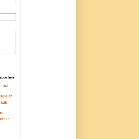
näppchen
rect
ergleich
laub
ren
ternet