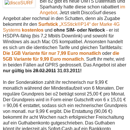
Bei o2 gibt es neue UMTS Datenflats und
Sparhandy hatte diese schon rabattiert
im
Angebot
. Jetzt stellt DiscoSurf dieses
Angebot aber nochmal in den Schatten, denn als Zugabe
bekommt ihr den
Surfstick
„XSStick®P14“ der Marke 4G
Systems
kostenlos
und
ohne SIM- oder Netlock
- er ist
HSDPA-fähig (bis 7,2 Mbit/s Downlink) und sowohl für
Windows als auch Mac OS kompatibel. Ansonsten handelt
es sich um die identischen Tarife und gleichen Tarifdetails:
Die 1GB Variante für nur 7,99 Euro monatlich
oder
die
5GB Variante für 9,99 Euro monatlich
. Surft ihr mehr, wird
in beiden Fällen auf GPRS gedrosselt. Das Angebot ist aber
nur gültig bis
28.02.2011
31.03.2011!
In der Sonderaktion zahlt ihr rechnerisch nur 9,99 €
monatlich während der Mindestlaufzeit von 6 Monaten. Der
reguläre Grundpreis bei o2 beträgt sonst 25,00 € pro Monat.
Der Grundpreis wird in Form einer Gutschrift von 6 x 15,01 €
= 90,06 € erstattet, sodass sich ein rechnerischer Grundpreis
von monatl. nur 9,99 € ergibt. Die Erstattung (90,06 €)
bekommt ihr acht Wochen nach erfolgreicher Freischaltung
auf ein Guthabenkonto gutgeschrieben. Das Guthaben
könnt ihr jederzeit als Sofort-Cash auf ein Bankkonto