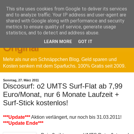
This site uses cookies from Google to deliver its services
and to analyze traffic. Your IP address and user-agent are
shared with Google along with performance and security
metrics to ensure quality of service, generate usage
Sparfuchs' Blog - Das
statistics, and to detect and address abuse.
LEARN MORE
GOT IT
Original
Mehr als nur ein Schnäppchen Blog. Geld sparen und
Kosten senken mit dem Sparfuchs. 100% Gratis seit 2009.
Sonntag, 27. März 2011
Discosurf: o2 UMTS Surf-Flat ab 7,99
Euro/Monat, nur 6 Monate Laufzeit +
Surf-Stick kostenlos!
***Update***
Aktion verlängert, nur noch bis 31.03.2011!
***Update Ende***