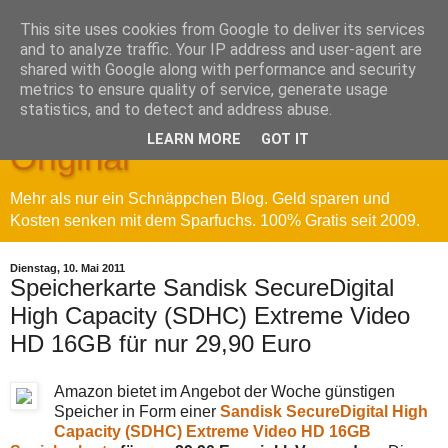
This site uses cookies from Google to deliver its services
and to analyze traffic. Your IP address and user-agent are
shared with Google along with performance and security
metrics to ensure quality of service, generate usage
Sparfuchs' Blog - Das
statistics, and to detect and address abuse.
LEARN MORE
GOT IT
Original
Mehr als nur ein Schnäppchen Blog. Geld sparen und
Kosten senken mit dem Sparfuchs. 100% Gratis seit 2009.
Dienstag, 10. Mai 2011
Speicherkarte Sandisk SecureDigital
High Capacity (SDHC) Extreme Video
HD 16GB für nur 29,90 Euro
Amazon bietet im Angebot der Woche günstigen
Speicher in Form einer
Sandisk SecureDigital High
Capacity (SDHC) Extreme Video HD 16GB