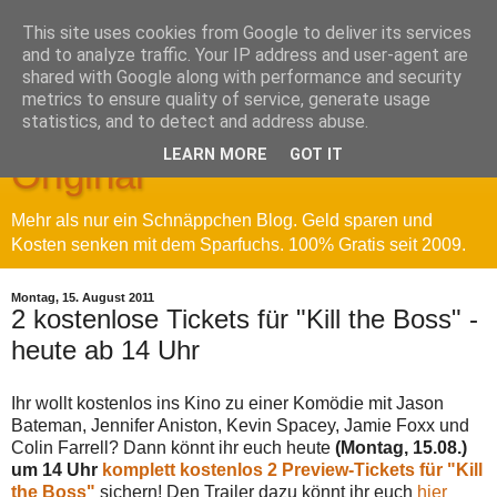
This site uses cookies from Google to deliver its services
and to analyze traffic. Your IP address and user-agent are
shared with Google along with performance and security
metrics to ensure quality of service, generate usage
Sparfuchs' Blog - Das
statistics, and to detect and address abuse.
LEARN MORE
GOT IT
Original
Mehr als nur ein Schnäppchen Blog. Geld sparen und
Kosten senken mit dem Sparfuchs. 100% Gratis seit 2009.
Montag, 15. August 2011
2 kostenlose Tickets für "Kill the Boss" -
heute ab 14 Uhr
Ihr wollt kostenlos ins Kino zu einer Komödie mit Jason
Bateman, Jennifer Aniston, Kevin Spacey, Jamie Foxx und
Colin Farrell? Dann könnt ihr euch heute
(Montag, 15.08.)
um 14 Uhr
komplett kostenlos 2 Preview-Tickets für "Kill
the Boss"
sichern! Den Trailer dazu könnt ihr euch
hier