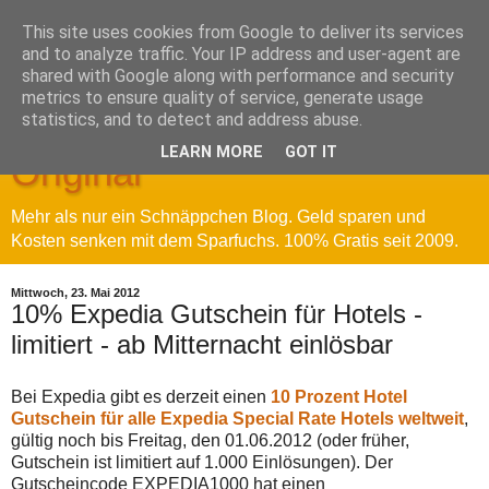
This site uses cookies from Google to deliver its services
and to analyze traffic. Your IP address and user-agent are
shared with Google along with performance and security
metrics to ensure quality of service, generate usage
Sparfuchs' Blog - Das
statistics, and to detect and address abuse.
LEARN MORE
GOT IT
Original
Mehr als nur ein Schnäppchen Blog. Geld sparen und
Kosten senken mit dem Sparfuchs. 100% Gratis seit 2009.
Mittwoch, 23. Mai 2012
10% Expedia Gutschein für Hotels -
limitiert - ab Mitternacht einlösbar
Bei Expedia gibt es derzeit einen
10 Prozent Hotel
Gutschein für alle Expedia Special Rate Hotels weltweit
,
gültig noch bis Freitag, den 01.06.2012 (oder früher,
Gutschein ist limitiert auf 1.000 Einlösungen). Der
Gutscheincode EXPEDIA1000 hat einen