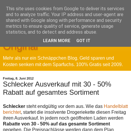
This site uses cookies from Google to deliver its services
and to analyze traffic. Your IP address and user-agent are
shared with Google along with performance and security
metrics to ensure quality of service, generate usage
Sparfuchs' Blog - Das
statistics, and to detect and address abuse.
LEARN MORE
GOT IT
Original
Mehr als nur ein Schnäppchen Blog. Geld sparen und
Kosten senken mit dem Sparfuchs. 100% Gratis seit 2009.
Freitag, 8. Juni 2012
Schlecker Ausverkauf mit 30 - 50%
Rabatt auf gesamtes Sortiment
Schlecker
steht endgültig vor dem aus. Wie das
Handelblatt
berichtet
, startet die insolvente Drogeriekette diesen Freitag
ihren Ausverkauf. In jedem noch geöffneten Laden werden
Rabatte von 30 - 50% auf das gesamte Sortiment
gegeben. Die Preisnachlässe werden dann dem Plan