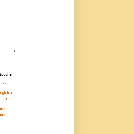
näppchen
rect
ergleich
laub
ren
ternet