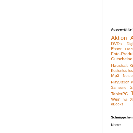
Ausgewählte 
Aktion
DVDs
Dig
Essen
Face
Foto-Produ
Gutscheine
Haushalt
K
Kostenlos te
Mp3
Noteb
PlayStation
P
S
Samsung
TabletPC
Wein
X
Wii
eBooks
Schnäppchen
Name