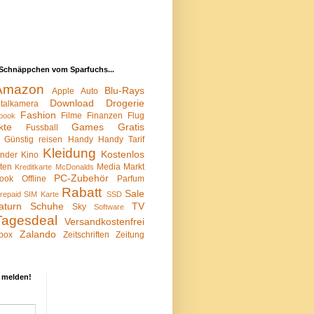
Schnäppchen vom Sparfuchs...
Amazon
Blu-Rays
Apple
Auto
Download
Drogerie
italkamera
Fashion
Filme
Finanzen
Flug
book
kte
Games
Gratis
Fussball
Günstig reisen
Handy
Handy Tarif
Kleidung
Kostenlos
inder
Kino
sten
Media Markt
Kreditkarte
McDonalds
PC-Zubehör
ook
Offline
Parfum
Rabatt
Sale
repaid SIM Karte
SSD
aturn
Schuhe
TV
Sky
Software
Tagesdeal
Versandkostenfrei
Zalando
box
Zeitschriften
Zeitung
 melden!