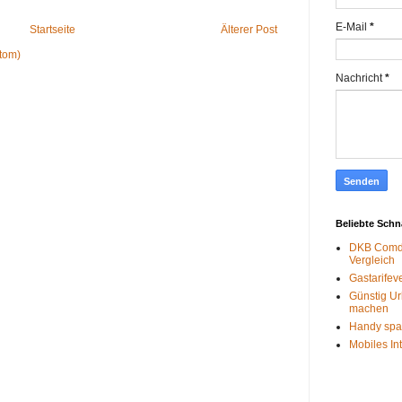
E-Mail
*
Startseite
Älterer Post
tom)
Nachricht
*
Beliebte Sch
DKB Comdi
Vergleich
Gastarifev
Günstig Ur
machen
Handy spa
Mobiles In