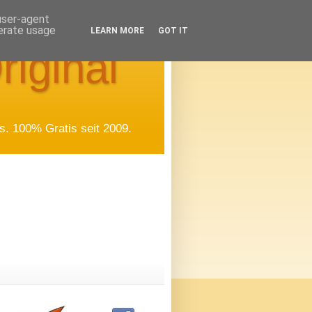
 user-agent
nerate usage
LEARN MORE
GOT IT
riginal
. 100% Gratis seit 2009.