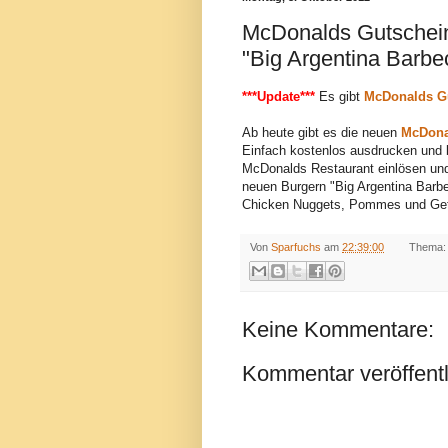
McDonalds Gutschein
"Big Argentina Barbe
***Update***
Es gibt
McDonalds Gu
Ab heute gibt es die neuen
McDona
Einfach kostenlos ausdrucken und 
McDonalds Restaurant einlösen und
neuen Burgern "Big Argentina Barbe
Chicken Nuggets, Pommes und Getr
Von
Sparfuchs
am
22:39:00
Thema
Keine Kommentare:
Kommentar veröffent