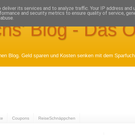
deliver its services and to analyze traffic. Your IP address and
formance and security metrics to ensure quality of service, ge
 abuse.
hs' Blog - Das O
hen Blog. Geld sparen und Kosten senken mit dem Sparfuchs
te
Coupons
ReiseSchnäppchen