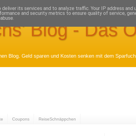
deliver its services and to analyze traffic. Your IP address and
formance and security metrics to ensure quality of service, ge
 abuse.
hs' Blog - Das O
hen Blog. Geld sparen und Kosten senken mit dem Sparfuchs
te
Coupons
ReiseSchnäppchen