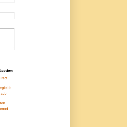
näppchen
rect
ergleich
laub
ren
ternet