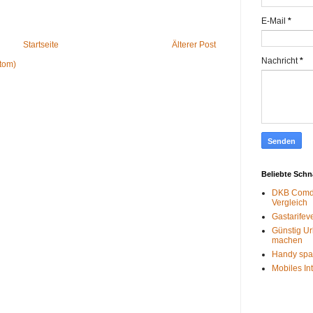
E-Mail
*
Startseite
Älterer Post
Nachricht
*
tom)
Beliebte Sch
DKB Comdi
Vergleich
Gastarifev
Günstig Ur
machen
Handy spa
Mobiles In