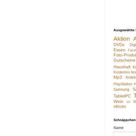
Ausgewählte 
Aktion
DVDs
Dig
Essen
Face
Foto-Produ
Gutscheine
Haushalt
K
Kostenlos te
Mp3
Noteb
PlayStation
P
S
Samsung
TabletPC
Wein
X
Wii
eBooks
Schnäppchen
Name