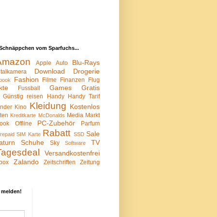
Schnäppchen vom Sparfuchs...
Amazon
Blu-Rays
Apple
Auto
Download
Drogerie
italkamera
Fashion
Filme
Finanzen
Flug
book
kte
Games
Gratis
Fussball
Günstig reisen
Handy
Handy Tarif
Kleidung
Kostenlos
inder
Kino
sten
Media Markt
Kreditkarte
McDonalds
PC-Zubehör
ook
Offline
Parfum
Rabatt
Sale
repaid SIM Karte
SSD
aturn
Schuhe
TV
Sky
Software
Tagesdeal
Versandkostenfrei
Zalando
box
Zeitschriften
Zeitung
 melden!