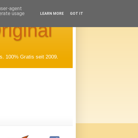
 user-agent
nerate usage
LEARN MORE
GOT IT
riginal
. 100% Gratis seit 2009.