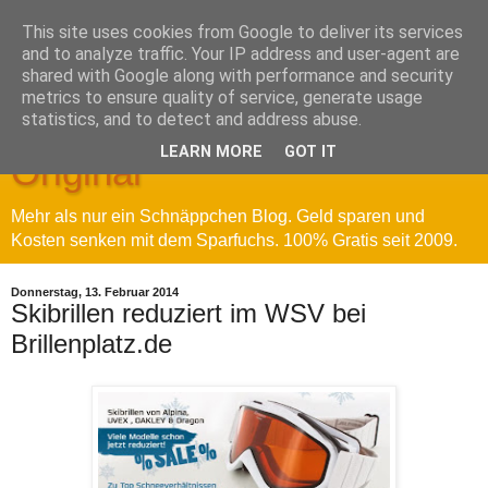
This site uses cookies from Google to deliver its services
and to analyze traffic. Your IP address and user-agent are
shared with Google along with performance and security
metrics to ensure quality of service, generate usage
Sparfuchs' Blog - Das
statistics, and to detect and address abuse.
LEARN MORE
GOT IT
Original
Mehr als nur ein Schnäppchen Blog. Geld sparen und
Kosten senken mit dem Sparfuchs. 100% Gratis seit 2009.
Donnerstag, 13. Februar 2014
Skibrillen reduziert im WSV bei
Brillenplatz.de