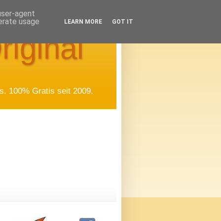
 user-agent
nerate usage
LEARN MORE
GOT IT
riginal
. 100% Gratis seit 2009.