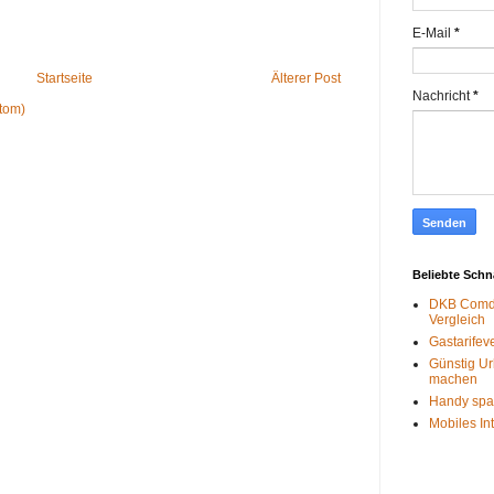
E-Mail
*
Startseite
Älterer Post
Nachricht
*
tom)
Beliebte Sch
DKB Comdi
Vergleich
Gastarifev
Günstig Ur
machen
Handy spa
Mobiles In