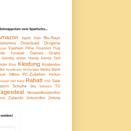
Schnäppchen vom Sparfuchs...
Amazon
Blu-Rays
Apple
Auto
Download
Drogerie
italkamera
Fashion
Filme
Finanzen
Flug
book
kte
Games
Gratis
Fussball
Günstig reisen
Handy
Handy Tarif
Kleidung
Kostenlos
inder
Kino
sten
Media Markt
Kreditkarte
McDonalds
PC-Zubehör
ook
Offline
Parfum
Rabatt
Sale
repaid SIM Karte
SSD
aturn
Schuhe
TV
Sky
Software
Tagesdeal
Versandkostenfrei
Zalando
box
Zeitschriften
Zeitung
 melden!