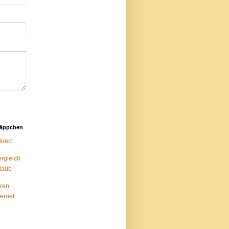
näppchen
rect
ergleich
laub
ren
ternet