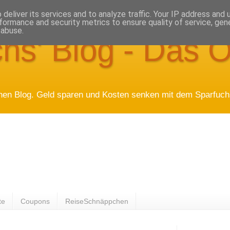
deliver its services and to analyze traffic. Your IP address and
formance and security metrics to ensure quality of service, ge
 abuse.
hs' Blog - Das O
hen Blog. Geld sparen und Kosten senken mit dem Sparfuchs
te
Coupons
ReiseSchnäppchen