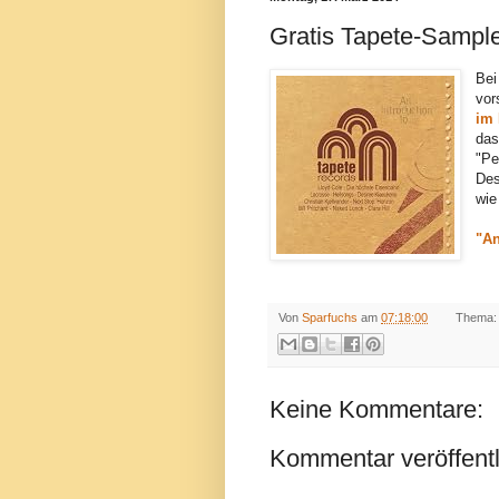
Gratis Tapete-Sampl
Bei
vor
im 
das
"Pe
Des
wie
"An
Von
Sparfuchs
am
07:18:00
Thema
Keine Kommentare:
Kommentar veröffent