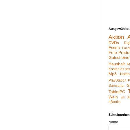
Ausgewählte 
Aktion
DVDs
Dig
Essen
Face
Foto-Produ
Gutscheine
Haushalt
K
Kostenlos te
Mp3
Noteb
PlayStation
P
S
Samsung
TabletPC
Wein
X
Wii
eBooks
Schnäppchen
Name