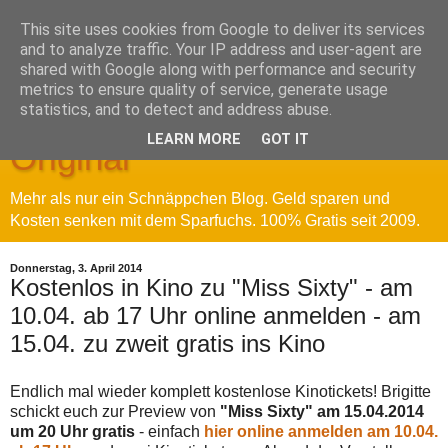
This site uses cookies from Google to deliver its services
and to analyze traffic. Your IP address and user-agent are
shared with Google along with performance and security
metrics to ensure quality of service, generate usage
Sparfuchs' Blog - Das
statistics, and to detect and address abuse.
LEARN MORE
GOT IT
Original
Mehr als nur ein Schnäppchen Blog. Geld sparen und
Kosten senken mit dem Sparfuchs. 100% Gratis seit 2009.
Donnerstag, 3. April 2014
Kostenlos in Kino zu "Miss Sixty" - am
10.04. ab 17 Uhr online anmelden - am
15.04. zu zweit gratis ins Kino
Endlich mal wieder komplett kostenlose Kinotickets! Brigitte
schickt euch zur Preview von
"Miss Sixty" am 15.04.2014
um 20 Uhr gratis
- einfach
hier online anmelden am 10.04.