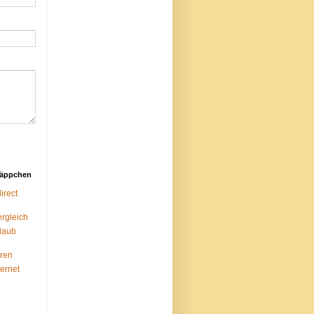
näppchen
rect
ergleich
laub
ren
ternet