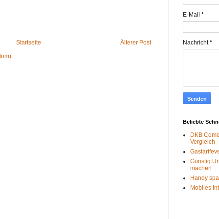
E-Mail
*
Nachricht
*
Startseite
Älterer Post
tom)
Beliebte Sch
DKB Comdi
Vergleich
Gastarifev
Günstig Ur
machen
Handy spa
Mobiles In