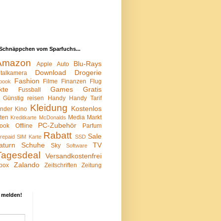
Schnäppchen vom Sparfuchs...
Amazon
Blu-Rays
Apple
Auto
Download
Drogerie
italkamera
Fashion
Filme
Finanzen
Flug
book
kte
Games
Gratis
Fussball
Günstig reisen
Handy
Handy Tarif
Kleidung
Kostenlos
inder
Kino
sten
Media Markt
Kreditkarte
McDonalds
PC-Zubehör
ook
Offline
Parfum
Rabatt
Sale
repaid SIM Karte
SSD
aturn
Schuhe
TV
Sky
Software
Tagesdeal
Versandkostenfrei
Zalando
box
Zeitschriften
Zeitung
 melden!