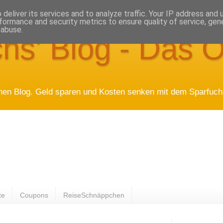
deliver its services and to analyze traffic. Your IP address and
formance and security metrics to ensure quality of service, ge
 abuse.
hs' Blog - Das O
hen Blog. Geld sparen und Kosten senken mit dem Sparfuchs
te
Coupons
ReiseSchnäppchen