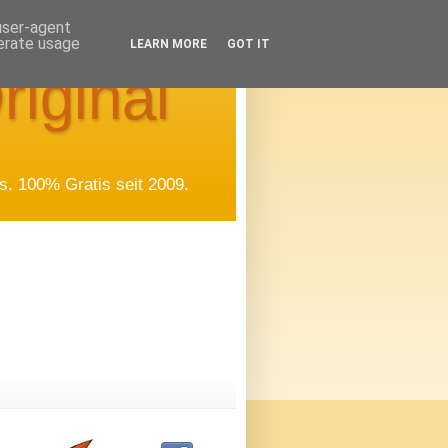
 user-agent
nerate usage
LEARN MORE
GOT IT
riginal
. 100% Gratis seit 2009.