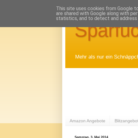
This site uses cookies from Google to 
are shared with Google along with per
statistics, and to detect and address
Sparfuc
Mehr als nur ein Schnäppc
Amazon Angebote
Blitzangebo
Samstag, 3. Mai 2014