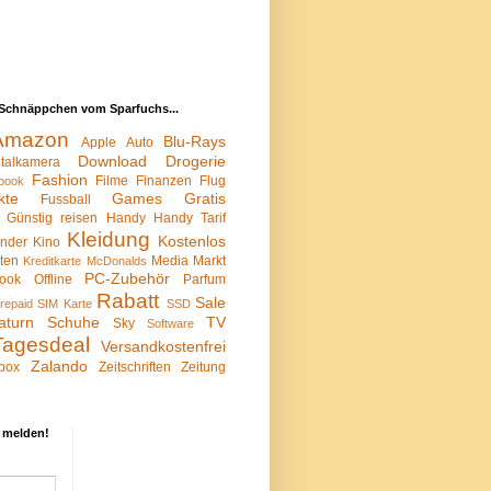
Schnäppchen vom Sparfuchs...
Amazon
Blu-Rays
Apple
Auto
Download
Drogerie
italkamera
Fashion
Filme
Finanzen
Flug
book
kte
Games
Gratis
Fussball
Günstig reisen
Handy
Handy Tarif
Kleidung
Kostenlos
inder
Kino
sten
Media Markt
Kreditkarte
McDonalds
PC-Zubehör
ook
Offline
Parfum
Rabatt
Sale
repaid SIM Karte
SSD
aturn
Schuhe
TV
Sky
Software
Tagesdeal
Versandkostenfrei
Zalando
box
Zeitschriften
Zeitung
 melden!