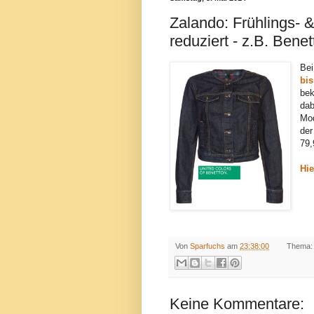
Zalando: Frühlings-
reduziert - z.B. Bene
Bei
bis
bek
dab
Mod
de
79,
Hie
Von
Sparfuchs
am
23:38:00
Thema:
Keine Kommentare: