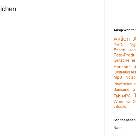
lichen
Ausgewählte 
Aktion
DVDs
Dig
Essen
Face
Foto-Produ
Gutscheine
Haushalt
K
Kostenlos te
Mp3
Noteb
PlayStation
P
S
Samsung
TabletPC
Wein
X
Wii
eBooks
Schnäppchen
Name