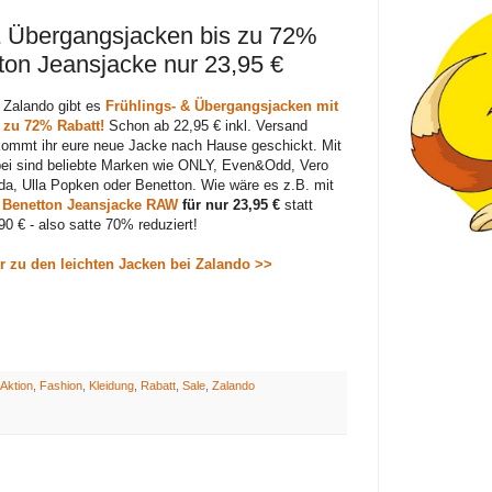
 & Übergangsjacken bis zu 72%
tton Jeansjacke nur 23,95 €
 Zalando gibt es
Frühlings- & Übergangsjacken mit
 zu 72% Rabatt!
Schon ab 22,95 € inkl. Versand
ommt ihr eure neue Jacke nach Hause geschickt. Mit
ei sind beliebte Marken wie
ONLY, Even&Odd, Vero
a, Ulla Popken oder Benetton. Wie wäre es z.B. mit
r
Benetton Jeansjacke RAW
für nur 23,95 €
statt
90 € - also satte 70% reduziert!
r zu den leichten Jacken bei Zalando >>
Aktion
,
Fashion
,
Kleidung
,
Rabatt
,
Sale
,
Zalando