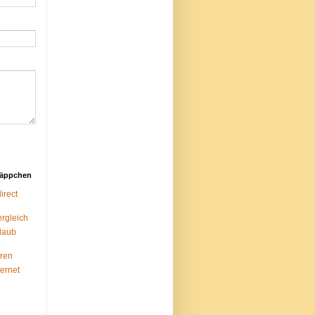
näppchen
rect
ergleich
laub
ren
ternet