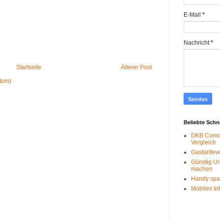
E-Mail
*
Nachricht
*
Startseite
Älterer Post
tom)
Beliebte Sch
DKB Comdi
Vergleich
Gastarifev
Günstig Ur
machen
Handy spa
Mobiles In