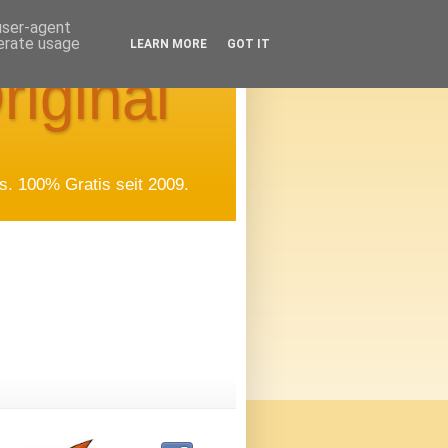
 user-agent
nerate usage
LEARN MORE
GOT IT
riginal
. 100% Gratis seit 2009.