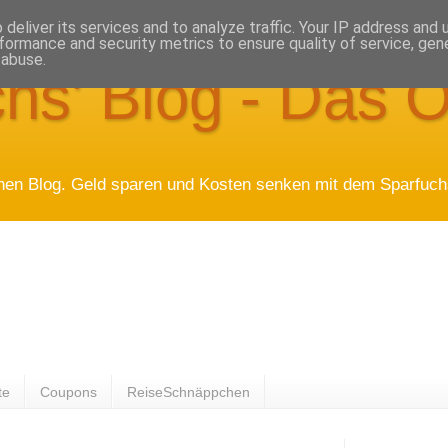
deliver its services and to analyze traffic. Your IP address and
formance and security metrics to ensure quality of service, ge
 abuse.
hs' Blog - Das O
hen Blog. Geld sparen und Kosten senken mit dem Sparfuchs
te
Coupons
ReiseSchnäppchen