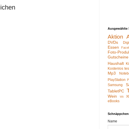
lichen
Ausgewählte 
Aktion
DVDs
Dig
Essen
Face
Foto-Produ
Gutscheine
Haushalt
K
Kostenlos te
Mp3
Noteb
PlayStation
P
S
Samsung
TabletPC
Wein
X
Wii
eBooks
Schnäppchen
Name