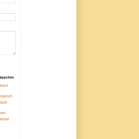
näppchen
rect
ergleich
laub
ren
ternet