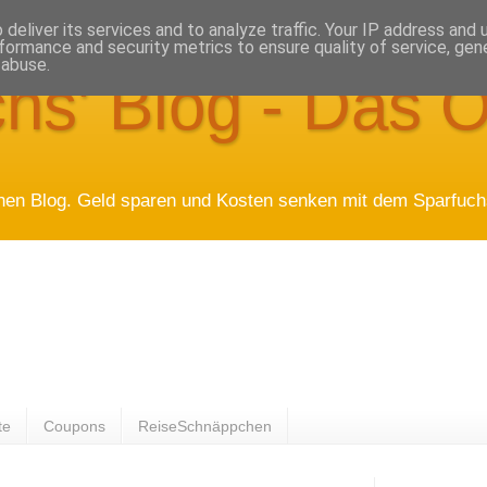
deliver its services and to analyze traffic. Your IP address and
formance and security metrics to ensure quality of service, ge
 abuse.
hs' Blog - Das O
hen Blog. Geld sparen und Kosten senken mit dem Sparfuchs
te
Coupons
ReiseSchnäppchen