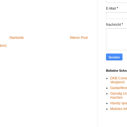
E-Mail
*
Nachricht
*
Startseite
Älterer Post
tom)
Beliebte Sch
DKB Comdi
Vergleich
Gastarifev
Günstig Ur
machen
Handy spa
Mobiles In