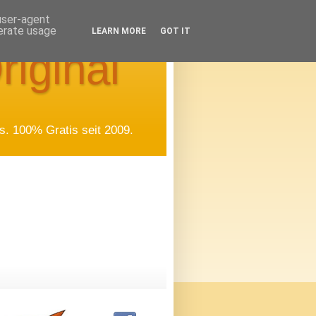
 user-agent
nerate usage
LEARN MORE
GOT IT
riginal
. 100% Gratis seit 2009.