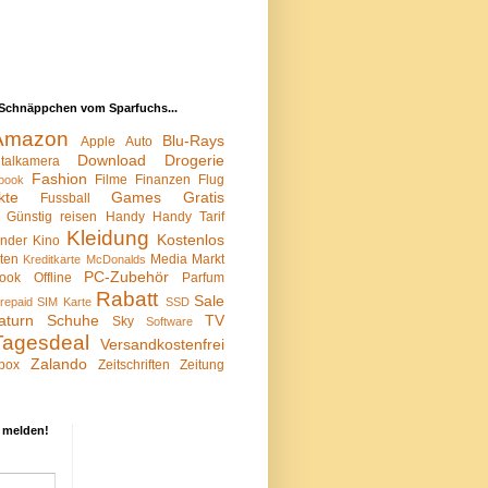
Schnäppchen vom Sparfuchs...
Amazon
Blu-Rays
Apple
Auto
Download
Drogerie
italkamera
Fashion
Filme
Finanzen
Flug
book
kte
Games
Gratis
Fussball
Günstig reisen
Handy
Handy Tarif
Kleidung
Kostenlos
inder
Kino
sten
Media Markt
Kreditkarte
McDonalds
PC-Zubehör
ook
Offline
Parfum
Rabatt
Sale
repaid SIM Karte
SSD
aturn
Schuhe
TV
Sky
Software
Tagesdeal
Versandkostenfrei
Zalando
box
Zeitschriften
Zeitung
 melden!