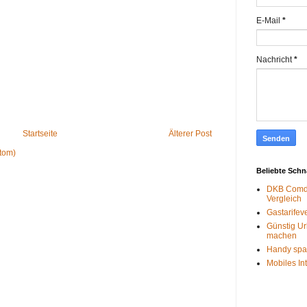
E-Mail
*
Nachricht
*
Startseite
Älterer Post
tom)
Beliebte Sch
DKB Comdi
Vergleich
Gastarifev
Günstig Ur
machen
Handy spa
Mobiles In