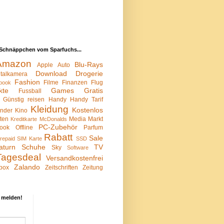
Schnäppchen vom Sparfuchs...
Amazon
Blu-Rays
Apple
Auto
Download
Drogerie
italkamera
Fashion
Filme
Finanzen
Flug
book
kte
Games
Gratis
Fussball
Günstig reisen
Handy
Handy Tarif
Kleidung
Kostenlos
inder
Kino
sten
Media Markt
Kreditkarte
McDonalds
PC-Zubehör
ook
Offline
Parfum
Rabatt
Sale
repaid SIM Karte
SSD
aturn
Schuhe
TV
Sky
Software
Tagesdeal
Versandkostenfrei
Zalando
box
Zeitschriften
Zeitung
 melden!