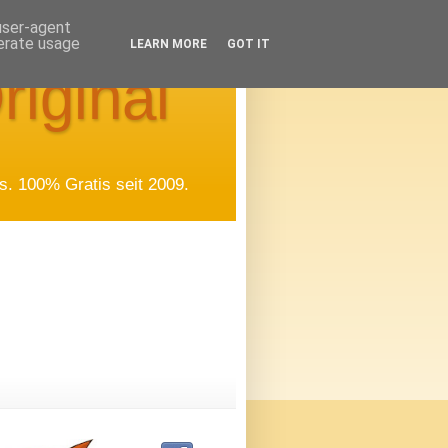
 user-agent
nerate usage
LEARN MORE
GOT IT
riginal
. 100% Gratis seit 2009.