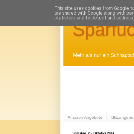
This site uses cookies from Google to 
are shared with Google along with per
statistics, and to detect and address
Sparfuc
Mehr als nur ein Schnäppc
Amazon Angebote
Blitzangebo
Samstag, 25. Oktober 2014