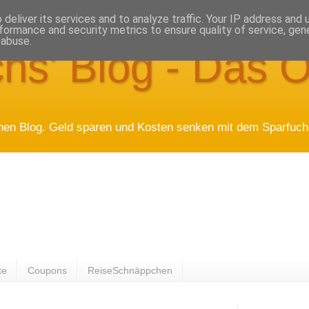
deliver its services and to analyze traffic. Your IP address and
formance and security metrics to ensure quality of service, ge
 abuse.
hs' Blog - Das O
hen Blog. Geld sparen und Kosten senken mit dem Sparfuchs
te
Coupons
ReiseSchnäppchen