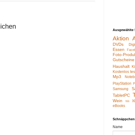
lichen
Ausgewählte 
Aktion
DVDs
Dig
Essen
Face
Foto-Produ
Gutscheine
Haushalt
K
Kostenlos te
Mp3
Noteb
PlayStation
P
S
Samsung
TabletPC
Wein
X
Wii
eBooks
Schnäppchen
Name