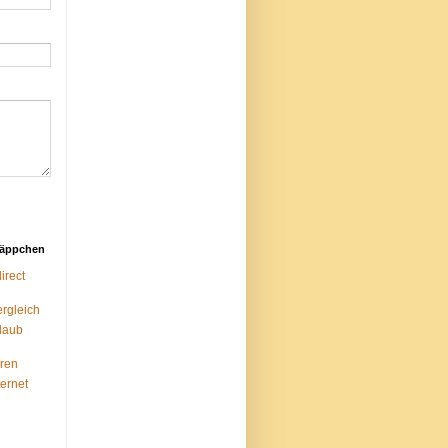
näppchen
rect
ergleich
laub
ren
ternet