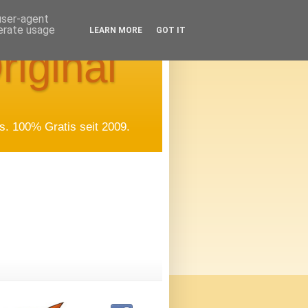
 user-agent
nerate usage
LEARN MORE
GOT IT
riginal
. 100% Gratis seit 2009.