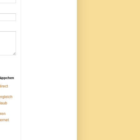
näppchen
rect
ergleich
laub
ren
ternet