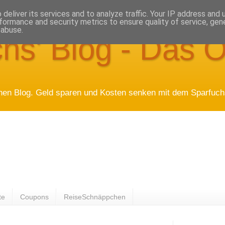
deliver its services and to analyze traffic. Your IP address and
formance and security metrics to ensure quality of service, ge
 abuse.
hs' Blog - Das O
hen Blog. Geld sparen und Kosten senken mit dem Sparfuchs
te
Coupons
ReiseSchnäppchen