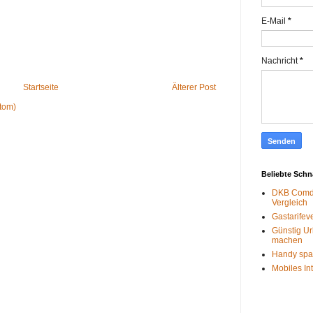
E-Mail
*
Nachricht
*
Startseite
Älterer Post
tom)
Beliebte Sch
DKB Comdi
Vergleich
Gastarifev
Günstig Ur
machen
Handy spa
Mobiles In