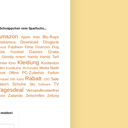
Schnäppchen vom Sparfuchs...
Amazon
Blu-Rays
Apple
Auto
Download
Drogerie
italkamera
Fashion
Filme
Finanzen
Flug
book
kte
Games
Gratis
Fussball
Günstig reisen
Handy
Handy Tarif
Kleidung
Kostenlos
inder
Kino
sten
Media Markt
Kreditkarte
McDonalds
PC-Zubehör
ook
Offline
Parfum
Rabatt
Sale
repaid SIM Karte
SSD
aturn
Schuhe
TV
Sky
Software
Tagesdeal
Versandkostenfrei
Zalando
box
Zeitschriften
Zeitung
 melden!