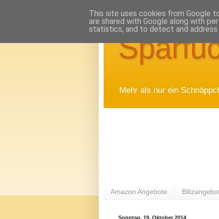
This site uses cookies from Google to 
are shared with Google along with per
statistics, and to detect and address
Sparfuc
Mehr als nur ein Schnäppc
Amazon Angebote
Blitzangebo
Sonntag, 19. Oktober 2014