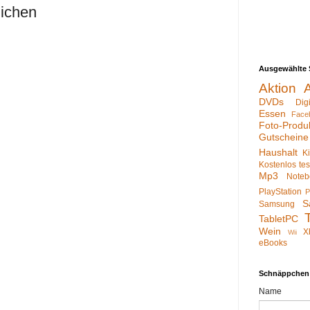
lichen
Ausgewählte 
Aktion
DVDs
Dig
Essen
Face
Foto-Produ
Gutscheine
Haushalt
K
Kostenlos te
Mp3
Noteb
PlayStation
P
S
Samsung
TabletPC
Wein
X
Wii
eBooks
Schnäppchen
Name