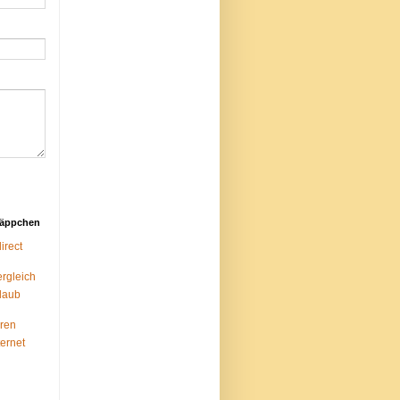
näppchen
rect
ergleich
laub
ren
ternet