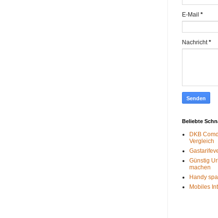
E-Mail
*
Nachricht
*
Beliebte Sch
DKB Comdi
Vergleich
Gastarifev
Günstig Ur
machen
Handy spa
Mobiles In