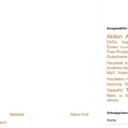
Ausgewählte 
Aktion
DVDs
Dig
Essen
Face
Foto-Produ
Gutscheine
Haushalt
K
Kostenlos te
Mp3
Noteb
PlayStation
P
S
Samsung
TabletPC
Wein
X
Wii
eBooks
Schnäppchen
Startseite
Älterer Post
Name
tom)