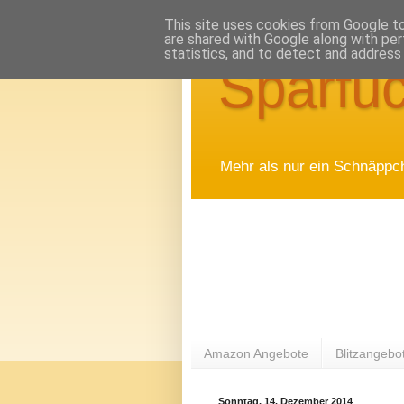
This site uses cookies from Google to 
are shared with Google along with per
statistics, and to detect and address
Sparfuc
Mehr als nur ein Schnäppc
Amazon Angebote
Blitzangebo
Sonntag, 14. Dezember 2014