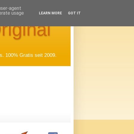
 user-agent
nerate usage
LEARN MORE
GOT IT
riginal
. 100% Gratis seit 2009.