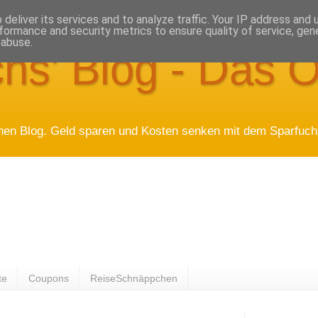
deliver its services and to analyze traffic. Your IP address and
formance and security metrics to ensure quality of service, ge
 abuse.
hs' Blog - Das O
hen Blog. Geld sparen und Kosten senken mit dem Sparfuchs
te
Coupons
ReiseSchnäppchen