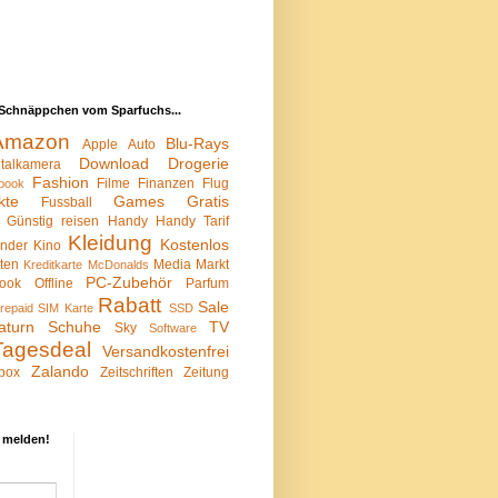
Schnäppchen vom Sparfuchs...
Amazon
Blu-Rays
Apple
Auto
Download
Drogerie
italkamera
Fashion
Filme
Finanzen
Flug
book
kte
Games
Gratis
Fussball
Günstig reisen
Handy
Handy Tarif
Kleidung
Kostenlos
inder
Kino
sten
Media Markt
Kreditkarte
McDonalds
PC-Zubehör
ook
Offline
Parfum
Rabatt
Sale
repaid SIM Karte
SSD
aturn
Schuhe
TV
Sky
Software
Tagesdeal
Versandkostenfrei
Zalando
box
Zeitschriften
Zeitung
 melden!