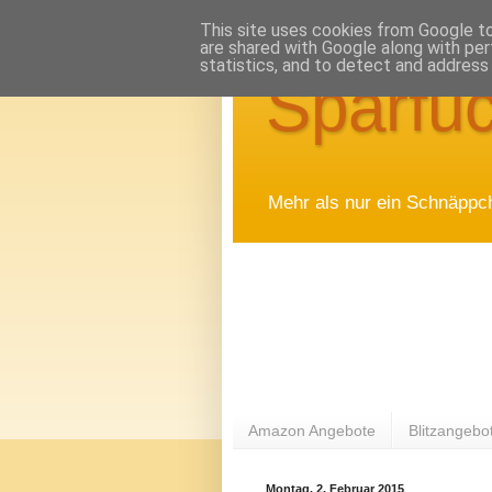
This site uses cookies from Google to 
are shared with Google along with per
statistics, and to detect and address
Sparfuc
Mehr als nur ein Schnäppc
Amazon Angebote
Blitzangebo
Montag, 2. Februar 2015