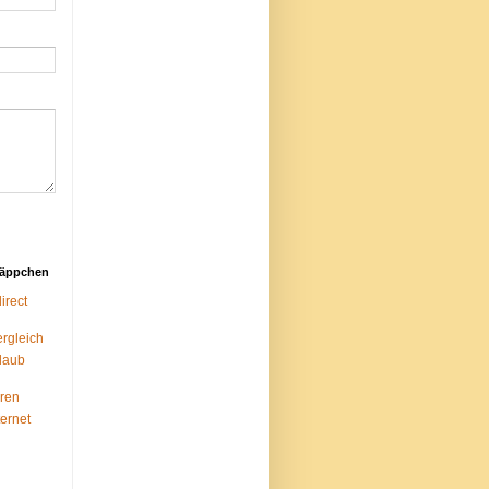
näppchen
rect
ergleich
laub
ren
ternet