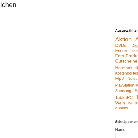
lichen
Ausgewählte 
Aktion
DVDs
Dig
Essen
Face
Foto-Produ
Gutscheine
Haushalt
K
Kostenlos te
Mp3
Noteb
PlayStation
P
S
Samsung
TabletPC
Wein
X
Wii
eBooks
Schnäppchen
Name