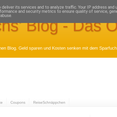
deliver its services and to analyze traffic. Your IP address and
formance and security metrics to ensure quality of service, ge
 abuse.
hs' Blog - Das O
hen Blog. Geld sparen und Kosten senken mit dem Sparfuchs
te
Coupons
ReiseSchnäppchen