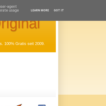
 user-agent
nerate usage
LEARN MORE
GOT IT
riginal
. 100% Gratis seit 2009.