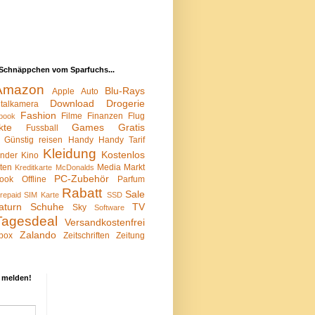
Schnäppchen vom Sparfuchs...
Amazon
Blu-Rays
Apple
Auto
Download
Drogerie
italkamera
Fashion
Filme
Finanzen
Flug
book
kte
Games
Gratis
Fussball
Günstig reisen
Handy
Handy Tarif
Kleidung
Kostenlos
inder
Kino
sten
Media Markt
Kreditkarte
McDonalds
PC-Zubehör
ook
Offline
Parfum
Rabatt
Sale
repaid SIM Karte
SSD
aturn
Schuhe
TV
Sky
Software
Tagesdeal
Versandkostenfrei
Zalando
box
Zeitschriften
Zeitung
 melden!