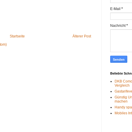
E-Mail
*
Nachricht
*
Startseite
Älterer Post
tom)
Beliebte Sch
DKB Comdi
Vergleich
Gastarifev
Günstig Ur
machen
Handy spa
Mobiles In