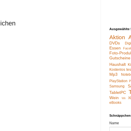
lichen
Ausgewählte 
Aktion
DVDs
Dig
Essen
Face
Foto-Produ
Gutscheine
Haushalt
K
Kostenlos te
Mp3
Noteb
PlayStation
P
S
Samsung
TabletPC
Wein
X
Wii
eBooks
Schnäppchen
Name