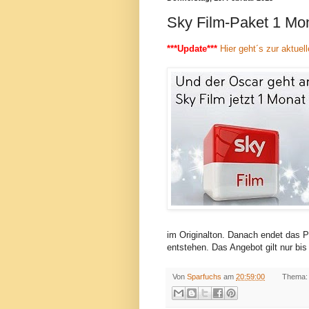
Sky Film-Paket 1 Mon
***Update***
Hier geht´s zur aktuel
im Originalton. Danach endet das 
entstehen. Das Angebot gilt nur b
Von
Sparfuchs
am
20:59:00
Thema: