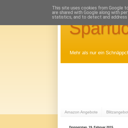
This site uses cookies from Google to 
are shared with Google along with per
statistics, and to detect and address
Sparfuc
Mehr als nur ein Schnäppc
Amazon Angebote
Blitzangebo
Donnerstag, 19. Februar 2015