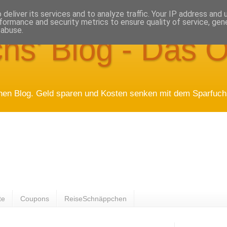
deliver its services and to analyze traffic. Your IP address and
formance and security metrics to ensure quality of service, ge
 abuse.
hs' Blog - Das O
hen Blog. Geld sparen und Kosten senken mit dem Sparfuchs
te
Coupons
ReiseSchnäppchen