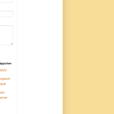
näppchen
rect
ergleich
laub
ren
ternet