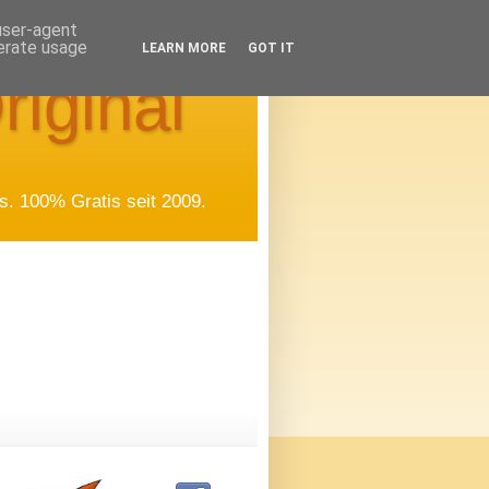
 user-agent
nerate usage
LEARN MORE
GOT IT
riginal
. 100% Gratis seit 2009.