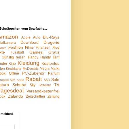
Schnäppchen vom Sparfuchs...
Amazon
Blu-Rays
Apple
Auto
Download
Drogerie
italkamera
Fashion
Filme
Finanzen
Flug
book
kte
Games
Gratis
Fussball
Günstig reisen
Handy
Handy Tarif
Kleidung
Kostenlos
inder
Kino
sten
Media Markt
Kreditkarte
McDonalds
PC-Zubehör
ook
Offline
Parfum
Rabatt
Sale
repaid SIM Karte
SSD
aturn
Schuhe
TV
Sky
Software
Tagesdeal
Versandkostenfrei
Zalando
box
Zeitschriften
Zeitung
 melden!