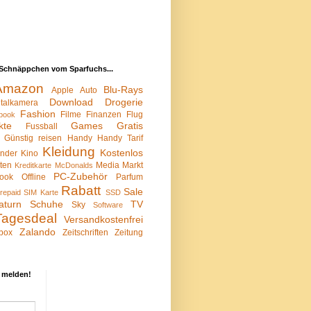
Schnäppchen vom Sparfuchs...
Amazon
Blu-Rays
Apple
Auto
Download
Drogerie
italkamera
Fashion
Filme
Finanzen
Flug
book
kte
Games
Gratis
Fussball
Günstig reisen
Handy
Handy Tarif
Kleidung
Kostenlos
inder
Kino
sten
Media Markt
Kreditkarte
McDonalds
PC-Zubehör
ook
Offline
Parfum
Rabatt
Sale
repaid SIM Karte
SSD
aturn
Schuhe
TV
Sky
Software
Tagesdeal
Versandkostenfrei
Zalando
box
Zeitschriften
Zeitung
 melden!