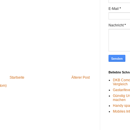
E-Mail
*
Nachricht
*
Beliebte Sch
Startseite
Älterer Post
DKB Comdi
Vergleich
tom)
Gastarifev
Günstig Ur
machen
Handy spa
Mobiles In