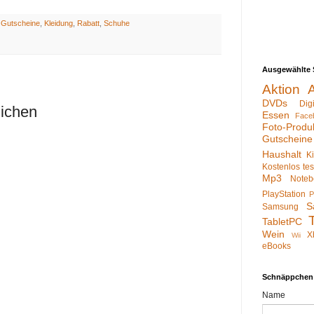
:
Gutscheine
,
Kleidung
,
Rabatt
,
Schuhe
Ausgewählte 
Aktion
DVDs
Dig
lichen
Essen
Face
Foto-Produ
Gutscheine
Haushalt
K
Kostenlos te
Mp3
Noteb
PlayStation
P
S
Samsung
TabletPC
Wein
X
Wii
eBooks
Schnäppchen
Name