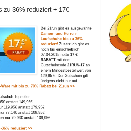
s zu 36% reduziert + 17€-
Bei 21run gibt es ausgewählte
Damen- und Herren-
Laufschuhe bis zu 36%
reduziert!
Zusätzlich gibt es
noch bis einschließlich
07.04.2015 nette
17 €
RABATT
mit dem
Gutscheincode
21RUN-17
ab
einem Mindestbestellwert von
129,95 €. Der Gutschein gilt
übrigens nicht nur auf
-Ware mit bis zu 70% Rabatt bei 21run >>
ufschuh-Topseller:
95€ anstatt 149,95€
r 119,95€ anstatt 179,95€
nur 77,14€ anstatt 109,95€
n nur 79,93€ anstatt 109,95€
 -36% reduziert >>