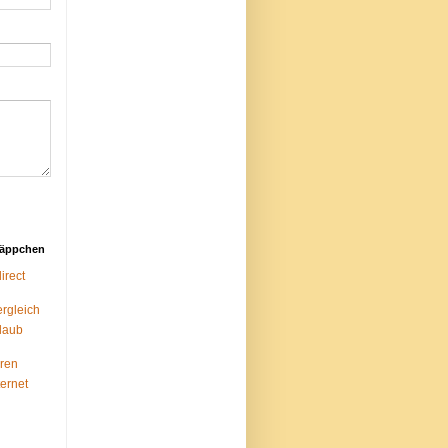
näppchen
rect
ergleich
laub
ren
ternet