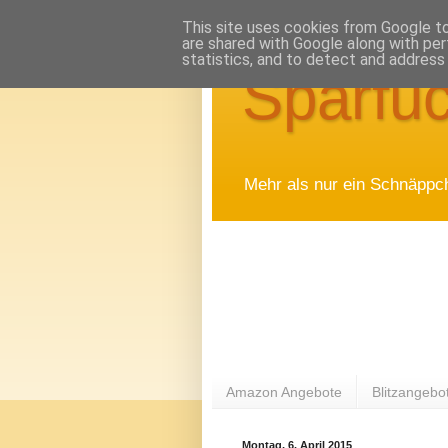
This site uses cookies from Google to 
are shared with Google along with per
statistics, and to detect and address
Sparfuc
Mehr als nur ein Schnäppc
Amazon Angebote
Blitzangebo
Montag, 6. April 2015