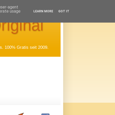
 user-agent
nerate usage
LEARN MORE
GOT IT
riginal
. 100% Gratis seit 2009.