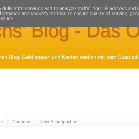
deliver its services and to analyze traffic. Your IP address and
formance and security metrics to ensure quality of service, ge
 abuse.
hs' Blog - Das O
hen Blog. Geld sparen und Kosten senken mit dem Sparfuchs
te
Coupons
ReiseSchnäppchen