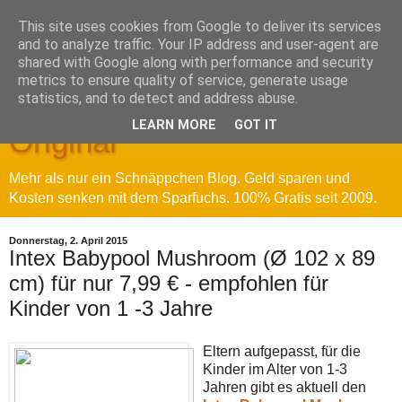
This site uses cookies from Google to deliver its services
and to analyze traffic. Your IP address and user-agent are
shared with Google along with performance and security
metrics to ensure quality of service, generate usage
Sparfuchs' Blog - Das
statistics, and to detect and address abuse.
LEARN MORE
GOT IT
Original
Mehr als nur ein Schnäppchen Blog. Geld sparen und
Kosten senken mit dem Sparfuchs. 100% Gratis seit 2009.
Donnerstag, 2. April 2015
Intex Babypool Mushroom (Ø 102 x 89
cm) für nur 7,99 € - empfohlen für
Kinder von 1 -3 Jahre
Eltern aufgepasst, für die
Kinder im Alter von 1-3
Jahren gibt es aktuell den