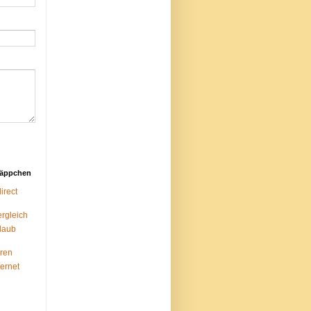
näppchen
rect
ergleich
laub
ren
ternet