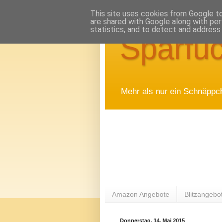
This site uses cookies from Google to 
are shared with Google along with per
statistics, and to detect and address
Sparfuc
Mehr als nur ein Schnäppc
Amazon Angebote
Blitzangebo
Donnerstag, 14. Mai 2015