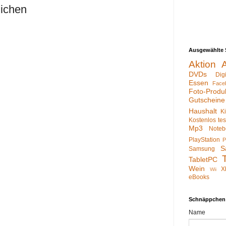
lichen
Ausgewählte 
Aktion
DVDs
Dig
Essen
Face
Foto-Produ
Gutscheine
Haushalt
K
Kostenlos te
Mp3
Noteb
PlayStation
P
S
Samsung
TabletPC
Wein
X
Wii
eBooks
Schnäppchen
Name