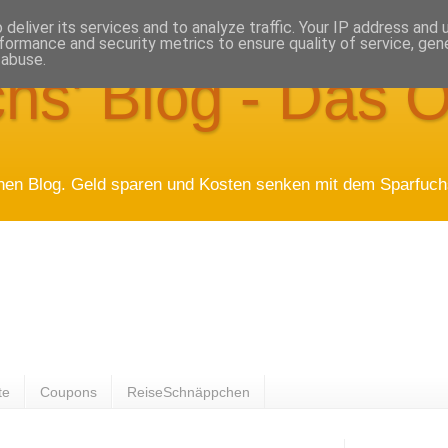
deliver its services and to analyze traffic. Your IP address and
formance and security metrics to ensure quality of service, ge
 abuse.
hs' Blog - Das O
hen Blog. Geld sparen und Kosten senken mit dem Sparfuchs
te
Coupons
ReiseSchnäppchen