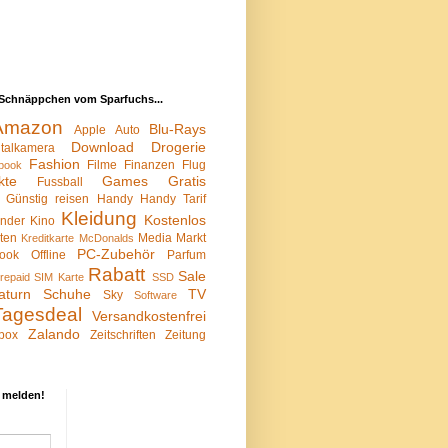
Schnäppchen vom Sparfuchs...
Amazon
Blu-Rays
Apple
Auto
Download
Drogerie
italkamera
Fashion
Filme
Finanzen
Flug
book
kte
Games
Gratis
Fussball
Günstig reisen
Handy
Handy Tarif
Kleidung
Kostenlos
inder
Kino
sten
Media Markt
Kreditkarte
McDonalds
PC-Zubehör
ook
Offline
Parfum
Rabatt
Sale
repaid SIM Karte
SSD
aturn
Schuhe
TV
Sky
Software
Tagesdeal
Versandkostenfrei
Zalando
box
Zeitschriften
Zeitung
 melden!