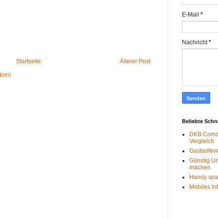
E-Mail
*
Nachricht
*
Startseite
Älterer Post
tom)
Beliebte Sch
DKB Comdi
Vergleich
Gastarifev
Günstig Ur
machen
Handy spa
Mobiles In