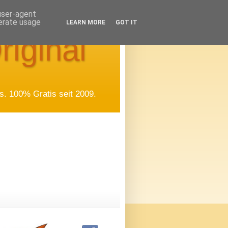
 user-agent
nerate usage
LEARN MORE
GOT IT
riginal
. 100% Gratis seit 2009.