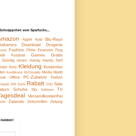
Schnäppchen vom Sparfuchs...
Amazon
Blu-Rays
Apple
Auto
Download
Drogerie
italkamera
Fashion
Filme
Finanzen
Flug
book
kte
Games
Gratis
Fussball
Günstig reisen
Handy
Handy Tarif
Kleidung
Kostenlos
inder
Kino
sten
Media Markt
Kreditkarte
McDonalds
PC-Zubehör
ook
Offline
Parfum
Rabatt
Sale
repaid SIM Karte
SSD
aturn
Schuhe
TV
Sky
Software
Tagesdeal
Versandkostenfrei
Zalando
box
Zeitschriften
Zeitung
 melden!