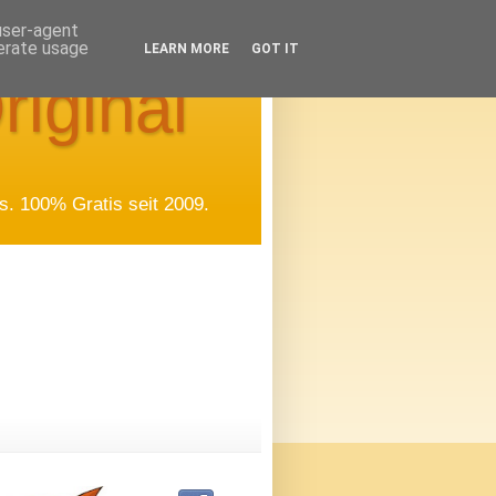
 user-agent
nerate usage
LEARN MORE
GOT IT
riginal
. 100% Gratis seit 2009.