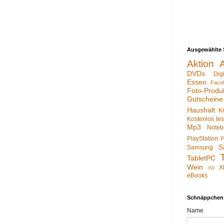
Ausgewählte 
Aktion
DVDs
Dig
Essen
Face
Foto-Produ
Gutscheine
Haushalt
K
Kostenlos te
Mp3
Noteb
PlayStation
P
S
Samsung
TabletPC
Wein
X
Wii
eBooks
Schnäppchen
Name