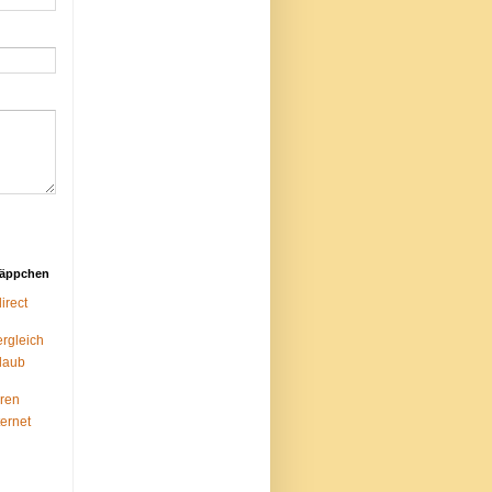
näppchen
rect
ergleich
laub
ren
ternet