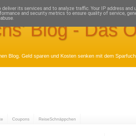
deliver its services and to analyze traffic. Your IP address and
formance and security metrics to ensure quality of service, ge
 abuse.
hs' Blog - Das O
hen Blog. Geld sparen und Kosten senken mit dem Sparfuchs
te
Coupons
ReiseSchnäppchen