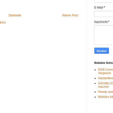
E-Mail
*
Startseite
Älterer Post
Nachricht
*
tom)
Beliebte Sch
DKB Comdi
Vergleich
Gastarifev
Günstig Ur
machen
Handy spa
Mobiles In