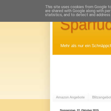
This site uses cookies from Google to 
are shared with Google along with per
statistics, and to detect and address
Sparfuc
Mehr als nur ein Schnäppc
Amazon Angebote
Blitzangebo
Donnerstag, 22. Oktober 2015