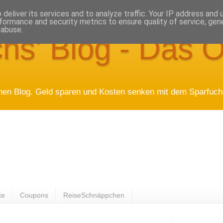
deliver its services and to analyze traffic. Your IP address and
formance and security metrics to ensure quality of service, ge
 abuse.
hs' Blog - Das O
hen Blog. Geld sparen und Kosten senken mit dem Sparfuchs
te
Coupons
ReiseSchnäppchen