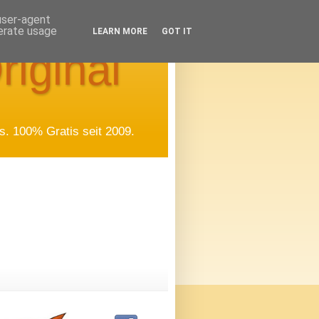
 user-agent
nerate usage
LEARN MORE
GOT IT
riginal
. 100% Gratis seit 2009.