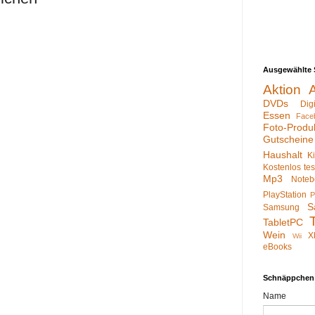
Ausgewählte 
Aktion
DVDs
Dig
Essen
Face
Foto-Produ
Gutscheine
Haushalt
K
Kostenlos te
Mp3
Noteb
PlayStation
P
S
Samsung
TabletPC
Wein
X
Wii
eBooks
Schnäppchen
Name