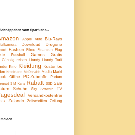
Schnäppchen vom Sparfuchs...
Amazon
Blu-Rays
Apple
Auto
Download
Drogerie
italkamera
Fashion
Filme
Finanzen
Flug
book
kte
Games
Gratis
Fussball
Günstig reisen
Handy
Handy Tarif
Kleidung
Kostenlos
inder
Kino
sten
Media Markt
Kreditkarte
McDonalds
PC-Zubehör
ook
Offline
Parfum
Rabatt
Sale
repaid SIM Karte
SSD
aturn
Schuhe
TV
Sky
Software
Tagesdeal
Versandkostenfrei
Zalando
box
Zeitschriften
Zeitung
 melden!