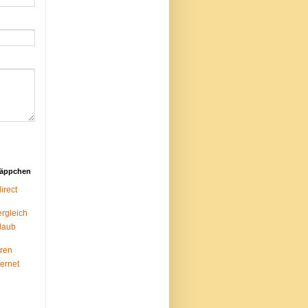
näppchen
rect
ergleich
laub
ren
ternet