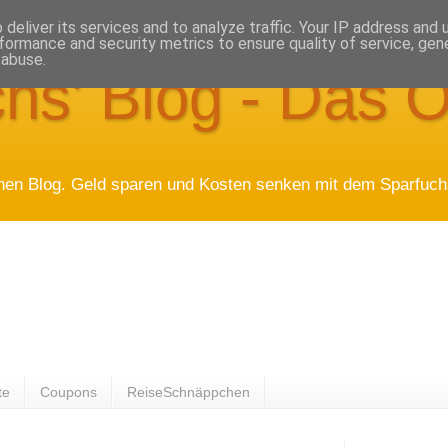
deliver its services and to analyze traffic. Your IP address and
formance and security metrics to ensure quality of service, ge
 abuse.
hs' Blog - Das O
hen Blog. Geld sparen und Kosten senken mit dem Sparfuchs
te
Coupons
ReiseSchnäppchen