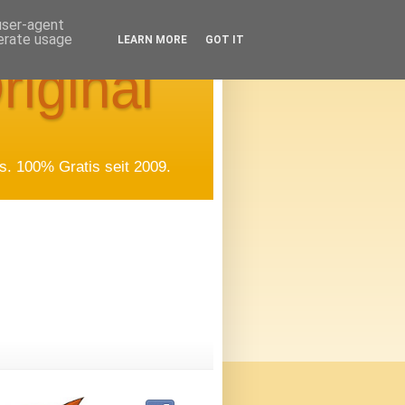
 user-agent
nerate usage
LEARN MORE
GOT IT
riginal
. 100% Gratis seit 2009.