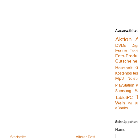
Ausgewählte 
Aktion
DVDs
Dig
Essen
Face
Foto-Produ
Gutscheine
Haushalt
K
Kostenlos te
Mp3
Noteb
PlayStation
P
S
Samsung
TabletPC
Wein
X
Wii
eBooks
Schnäppchen
Name
Startseite
Älterer Post