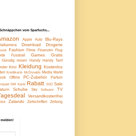
Schnäppchen vom Sparfuchs...
Amazon
Blu-Rays
Apple
Auto
Download
Drogerie
italkamera
Fashion
Filme
Finanzen
Flug
book
kte
Games
Gratis
Fussball
Günstig reisen
Handy
Handy Tarif
Kleidung
Kostenlos
inder
Kino
sten
Media Markt
Kreditkarte
McDonalds
PC-Zubehör
ook
Offline
Parfum
Rabatt
Sale
repaid SIM Karte
SSD
aturn
Schuhe
TV
Sky
Software
Tagesdeal
Versandkostenfrei
Zalando
box
Zeitschriften
Zeitung
 melden!