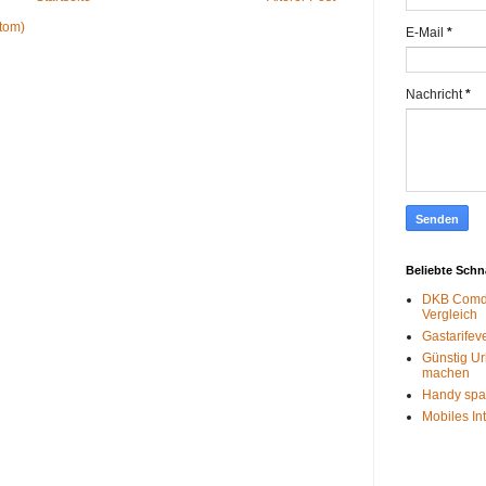
tom)
E-Mail
*
Nachricht
*
Beliebte Sch
DKB Comdi
Vergleich
Gastarifev
Günstig Ur
machen
Handy spa
Mobiles In