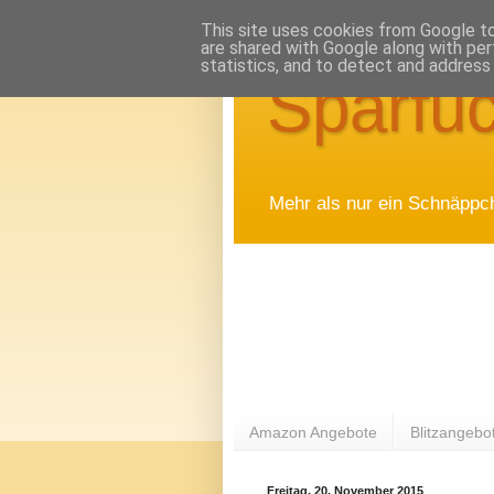
This site uses cookies from Google to 
are shared with Google along with per
statistics, and to detect and address
Sparfuc
Mehr als nur ein Schnäppc
Amazon Angebote
Blitzangebo
Freitag, 20. November 2015