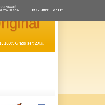
 user-agent
nerate usage
LEARN MORE
GOT IT
riginal
. 100% Gratis seit 2009.