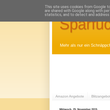
This site uses cookies from Google to 
are shared with Google along with per
statistics, and to detect and address
Sparfuc
Mehr als nur ein Schnäppc
Amazon Angebote
Blitzangebo
Mittwoch, 25. November 2015