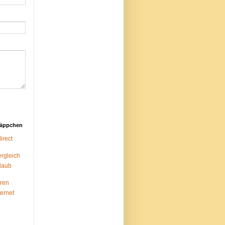
näppchen
rect
ergleich
laub
ren
ternet