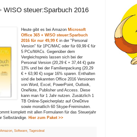
5 + WISO steuer:Sparbuch 2016
Heute gibt es bei Amazon
Microsoft
Office 365 + WISO steuer:Sparbuch
2016 für nur 49,99 €
in der "Personal
Version" für 1PC/MAC oder für 69,99 € für
5 PCs/MACs. Gegenüber dem
Vergleichspreis lassen sich bei der
Personal Version (20,29 € + 37,44 €) gute
13% und bei der Familienpackung (20,29
€ + 63,90 €) sogar 16% sparen. Enthalten
sind die bekannten Office 2016 Versionen
von Word, Excel, PowerPoint, Outlook,
OneNote, Publisher und Access. Diese
kann man für 1 Jahr nutzen. Zusätzlich 1
TB Online-Speicherplatz auf OneDrive
sowie monatlich 60 Skype-Freiminuten.
mt komplett mit allen Formularen für das Steuerjahr
für Selbständige.
Hier zum Paket >>
Amazon
,
Software
,
Tagesdeal