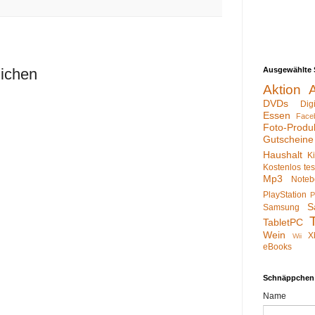
Ausgewählte 
lichen
Aktion
DVDs
Dig
Essen
Face
Foto-Produ
Gutscheine
Haushalt
K
Kostenlos te
Mp3
Noteb
PlayStation
P
S
Samsung
TabletPC
Wein
X
Wii
eBooks
Schnäppchen
Name