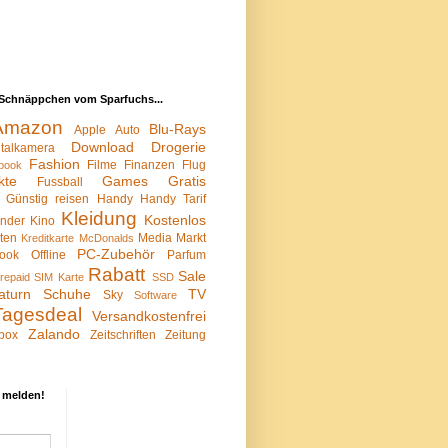
Schnäppchen vom Sparfuchs...
Amazon
Blu-Rays
Apple
Auto
Download
Drogerie
italkamera
Fashion
Filme
Finanzen
Flug
book
kte
Games
Gratis
Fussball
Günstig reisen
Handy
Handy Tarif
Kleidung
Kostenlos
inder
Kino
sten
Media Markt
Kreditkarte
McDonalds
PC-Zubehör
ook
Offline
Parfum
Rabatt
Sale
repaid SIM Karte
SSD
aturn
Schuhe
TV
Sky
Software
Tagesdeal
Versandkostenfrei
Zalando
box
Zeitschriften
Zeitung
 melden!