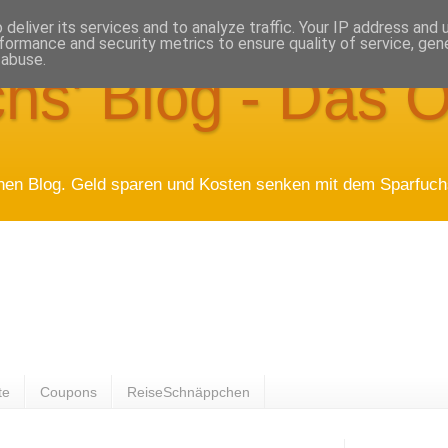
deliver its services and to analyze traffic. Your IP address and
formance and security metrics to ensure quality of service, ge
 abuse.
hs' Blog - Das O
hen Blog. Geld sparen und Kosten senken mit dem Sparfuchs
te
Coupons
ReiseSchnäppchen