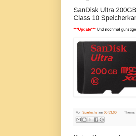
SanDisk Ultra 200G
Class 10 Speicherkart
***Update***
Und nochmal günstiger
Von
Sparfuchs
am
05:53:00
Thema: