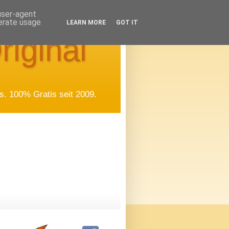
 user-agent
nerate usage
LEARN MORE
GOT IT
riginal
. 100% Gratis seit 2009.