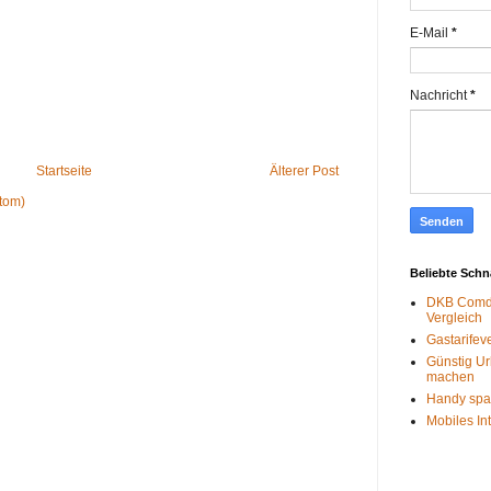
E-Mail
*
Nachricht
*
Startseite
Älterer Post
tom)
Beliebte Sch
DKB Comdi
Vergleich
Gastarifev
Günstig Ur
machen
Handy spa
Mobiles In