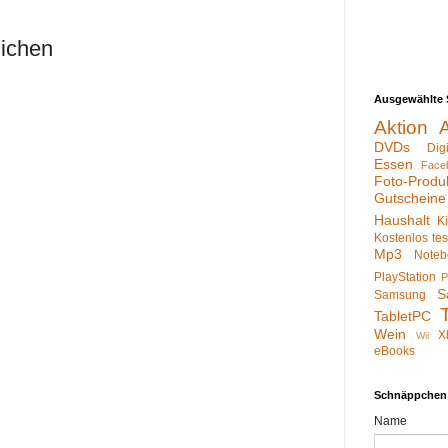
lichen
Ausgewählte 
Aktion
DVDs
Dig
Essen
Face
Foto-Produ
Gutscheine
Haushalt
K
Kostenlos te
Mp3
Noteb
PlayStation
P
S
Samsung
TabletPC
Wein
X
Wii
eBooks
Schnäppchen
Name