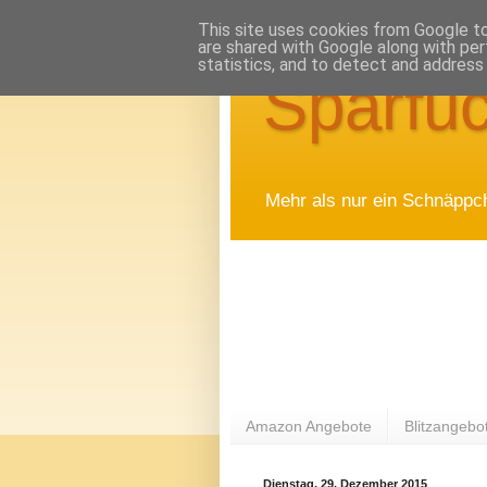
This site uses cookies from Google to 
are shared with Google along with per
statistics, and to detect and address
Sparfuc
Mehr als nur ein Schnäppc
Amazon Angebote
Blitzangebo
Dienstag, 29. Dezember 2015