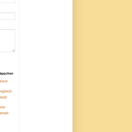
näppchen
rect
ergleich
laub
ren
ternet