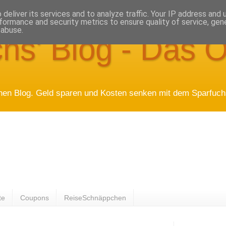
deliver its services and to analyze traffic. Your IP address and
formance and security metrics to ensure quality of service, ge
 abuse.
hs' Blog - Das O
hen Blog. Geld sparen und Kosten senken mit dem Sparfuchs
te
Coupons
ReiseSchnäppchen