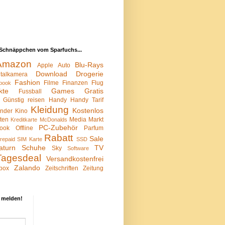
Schnäppchen vom Sparfuchs...
Amazon
Blu-Rays
Apple
Auto
Download
Drogerie
italkamera
Fashion
Filme
Finanzen
Flug
book
kte
Games
Gratis
Fussball
Günstig reisen
Handy
Handy Tarif
Kleidung
Kostenlos
inder
Kino
sten
Media Markt
Kreditkarte
McDonalds
PC-Zubehör
ook
Offline
Parfum
Rabatt
Sale
repaid SIM Karte
SSD
aturn
Schuhe
TV
Sky
Software
Tagesdeal
Versandkostenfrei
Zalando
box
Zeitschriften
Zeitung
 melden!