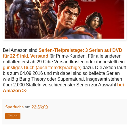
Bei Amazon sind
Serien-Tiefpreistage: 3 Serien auf DVD
für 22 € inkl. Versand
für Prime-Kunden. Für alle anderen
entfallen erst ab 29 € die Versandkosten oder ihr bestellt ein
günstiges Buch
(auch fremdsprachige)
dazu. Die Aktion läuft
bis zum 04.09.2016 und mit dabei sind so beliebte Serien
wie Big Bang Theory oder Supernatural. Insgesamt stehen
über 2.000 Staffeln verschiedenster Serien zur Auswahl
bei
Amazon >>
Sparfuchs
am
22:56:00
Teilen