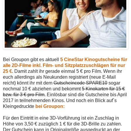
Bei Groupon gibt es aktuell
5 CineStar Kinogutscheine für
alle 2D-Filme inkl. Film- und Sitzplatzzuschlägen für nur
25 €
. Damit zahlt ihr gerade einmal 5 € pro Film. Wenn ihr
euch allerdings als Neukunden registriert (neue E-Mail
reicht) könnt ihr mit dem
Gutscheincode SPARE10
sogar
nochmal 10 € abziehen und bekommt
5 Kinokarten für 15 €
bzw. für 3 € pro Film
. Einlösbar sind die Gutscheine bis April
2017 in teilnehmenden Kinos. Und noch ein Blick auf´s
Kleingedruckte
bei Groupon:
Für den Eintritt in eine 3D-Vorführung ist ein Zuschlag in
Höhe von 3,50 € zuzüglich 1 € für die 3D-Brille zu zahlen.
Der Gutschein kann in Originalgröße ausgedruckt an der