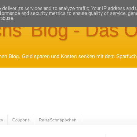
deliver its services and to analyze traffic. Your IP address and
formance and security metrics to ensure quality of service, ge
 abuse.
hs' Blog - Das O
hen Blog. Geld sparen und Kosten senken mit dem Sparfuchs
te
Coupons
ReiseSchnäppchen