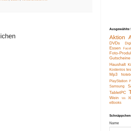
Ausgewählte 
lichen
Aktion
DVDs
Dig
Essen
Face
Foto-Produ
Gutscheine
Haushalt
K
Kostenlos te
Mp3
Noteb
PlayStation
P
S
Samsung
TabletPC
Wein
X
Wii
eBooks
Schnäppchen
Name