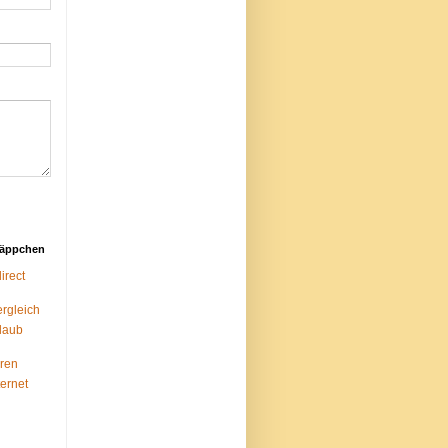
näppchen
rect
ergleich
laub
ren
ternet