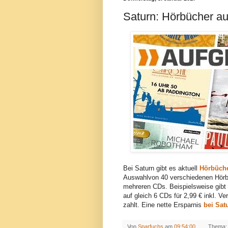
Saturn: Hörbücher au
Bei Saturn gibt es aktuell
Hörbüche
Auswahlvon 40 verschiedenen Hörbü
mehreren CDs. Beispielsweise gibt 
auf gleich 6 CDs für 2,99 € inkl. V
zahlt. Eine nette Ersparnis
bei Sat
Von
Sparfuchs
am
09:54:00
Thema: