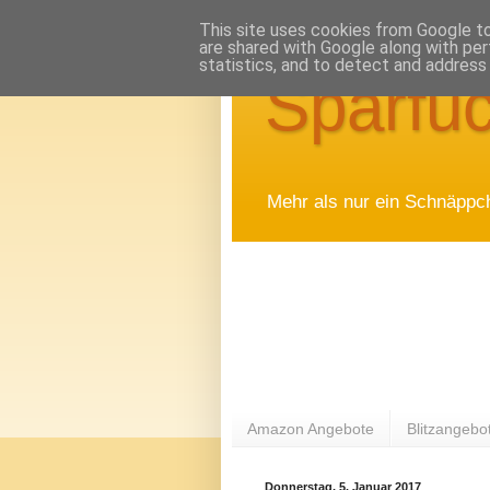
This site uses cookies from Google to 
are shared with Google along with per
statistics, and to detect and address
Sparfuc
Mehr als nur ein Schnäppc
Amazon Angebote
Blitzangebo
Donnerstag, 5. Januar 2017