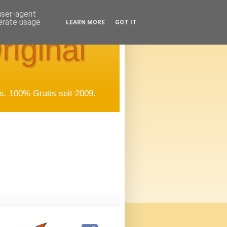
 user-agent
nerate usage
LEARN MORE
GOT IT
riginal
. 100% Gratis seit 2009.