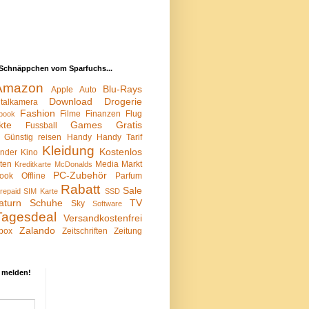
Schnäppchen vom Sparfuchs...
Amazon
Blu-Rays
Apple
Auto
Download
Drogerie
italkamera
Fashion
Filme
Finanzen
Flug
book
kte
Games
Gratis
Fussball
Günstig reisen
Handy
Handy Tarif
Kleidung
Kostenlos
inder
Kino
sten
Media Markt
Kreditkarte
McDonalds
PC-Zubehör
ook
Offline
Parfum
Rabatt
Sale
repaid SIM Karte
SSD
aturn
Schuhe
TV
Sky
Software
Tagesdeal
Versandkostenfrei
Zalando
box
Zeitschriften
Zeitung
 melden!