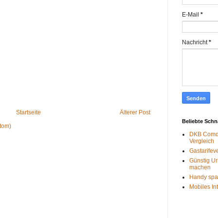
E-Mail
*
Nachricht
*
Startseite
Älterer Post
Beliebte Sch
tom)
DKB Comdi
Vergleich
Gastarifev
Günstig Ur
machen
Handy spa
Mobiles In