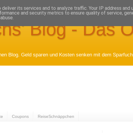
deliver its services and to analyze traffic. Your IP address and
formance and security metrics to ensure quality of service, ge
 abuse.
hs' Blog - Das O
hen Blog. Geld sparen und Kosten senken mit dem Sparfuchs
te
Coupons
ReiseSchnäppchen