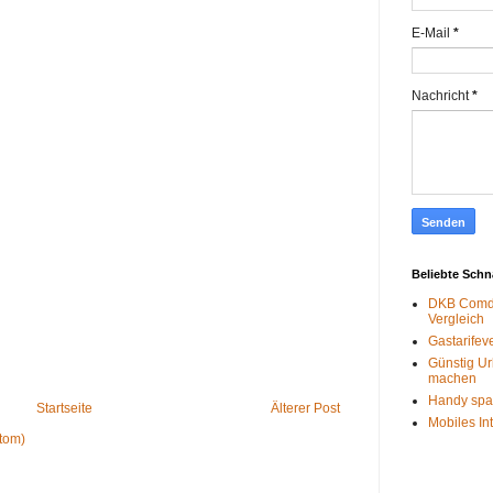
E-Mail
*
Nachricht
*
Beliebte Sch
DKB Comdi
Vergleich
Gastarifev
Günstig Ur
machen
Handy spa
Startseite
Älterer Post
Mobiles In
tom)