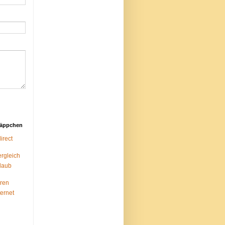
näppchen
rect
ergleich
laub
ren
ternet