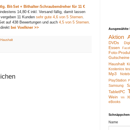
tlg. Bit-Set + Bithalter-Schraubendreher für 11 €
destens 14,80 € inkl. Versand fällig, damit lassen
n vergeben 11 Kunden
sehr gute 4,6 von 5 Sternen
.
et auf 438 Bewertungen und auch
4,5 von 5 Sternen
.
 direkt
bei Voelkner >>
Ausgewählte 
Aktion
:
Haushalt
DVDs
Dig
Essen
Face
Foto-Produ
Gutscheine
Haushalt
K
Kostenlos te
Mp3
Noteb
lichen
PlayStation
P
S
Samsung
TabletPC
Wein
X
Wii
eBooks
Schnäppchen
Name