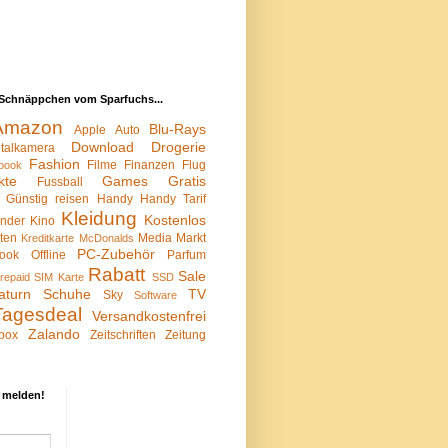
Schnäppchen vom Sparfuchs...
Amazon
Blu-Rays
Apple
Auto
Download
Drogerie
italkamera
Fashion
Filme
Finanzen
Flug
book
kte
Games
Gratis
Fussball
Günstig reisen
Handy
Handy Tarif
Kleidung
Kostenlos
inder
Kino
sten
Media Markt
Kreditkarte
McDonalds
PC-Zubehör
ook
Offline
Parfum
Rabatt
Sale
repaid SIM Karte
SSD
aturn
Schuhe
TV
Sky
Software
Tagesdeal
Versandkostenfrei
Zalando
box
Zeitschriften
Zeitung
 melden!