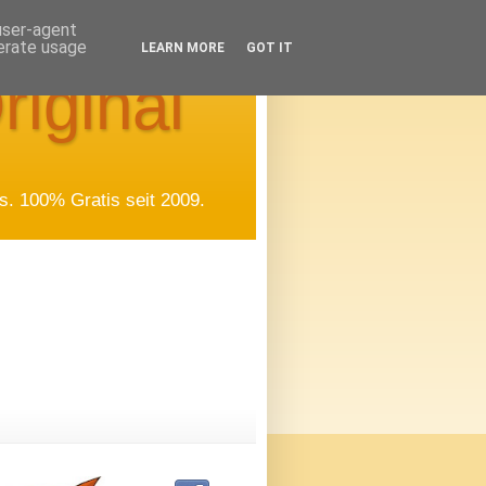
 user-agent
nerate usage
LEARN MORE
GOT IT
riginal
. 100% Gratis seit 2009.