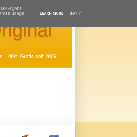
 user-agent
nerate usage
LEARN MORE
GOT IT
riginal
. 100% Gratis seit 2009.