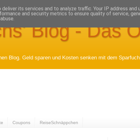
deliver its services and to analyze traffic. Your IP address and
formance and security metrics to ensure quality of service, ge
 abuse.
hs' Blog - Das O
hen Blog. Geld sparen und Kosten senken mit dem Sparfuchs
te
Coupons
ReiseSchnäppchen