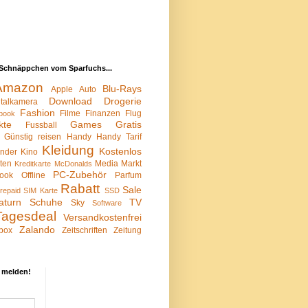
Schnäppchen vom Sparfuchs...
Amazon
Blu-Rays
Apple
Auto
Download
Drogerie
italkamera
Fashion
Filme
Finanzen
Flug
book
kte
Games
Gratis
Fussball
Günstig reisen
Handy
Handy Tarif
Kleidung
Kostenlos
inder
Kino
sten
Media Markt
Kreditkarte
McDonalds
PC-Zubehör
ook
Offline
Parfum
Rabatt
Sale
repaid SIM Karte
SSD
aturn
Schuhe
TV
Sky
Software
Tagesdeal
Versandkostenfrei
Zalando
box
Zeitschriften
Zeitung
 melden!