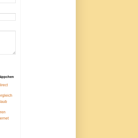
näppchen
rect
ergleich
laub
ren
ternet