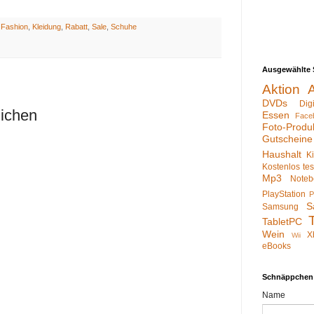
:
Fashion
,
Kleidung
,
Rabatt
,
Sale
,
Schuhe
Ausgewählte 
Aktion
DVDs
Dig
lichen
Essen
Face
Foto-Produ
Gutscheine
Haushalt
K
Kostenlos te
Mp3
Noteb
PlayStation
P
S
Samsung
TabletPC
Wein
X
Wii
eBooks
Schnäppchen
Name