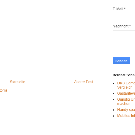
E-Mail
*
Nachricht
*
Beliebte Sch
Startseite
Älterer Post
DKB Comdi
Vergleich
tom)
Gastarifev
Günstig Ur
machen
Handy spa
Mobiles In