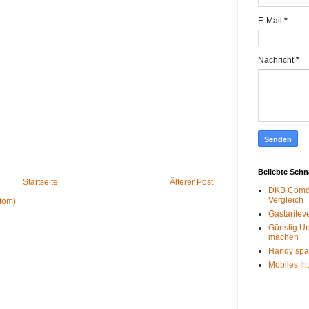
E-Mail
*
Nachricht
*
Beliebte Sch
Startseite
Älterer Post
DKB Comdi
Vergleich
tom)
Gastarifev
Günstig Ur
machen
Handy spa
Mobiles In