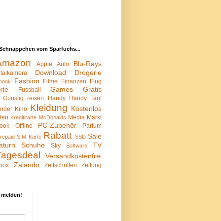
Schnäppchen vom Sparfuchs...
Amazon
Blu-Rays
Apple
Auto
Download
Drogerie
italkamera
Fashion
Filme
Finanzen
Flug
book
kte
Games
Gratis
Fussball
Günstig reisen
Handy
Handy Tarif
Kleidung
Kostenlos
inder
Kino
sten
Media Markt
Kreditkarte
McDonalds
PC-Zubehör
ook
Offline
Parfum
Rabatt
Sale
repaid SIM Karte
SSD
aturn
Schuhe
TV
Sky
Software
Tagesdeal
Versandkostenfrei
Zalando
box
Zeitschriften
Zeitung
 melden!