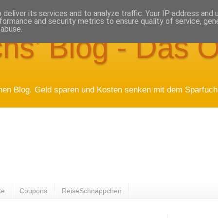
deliver its services and to analyze traffic. Your IP address and
formance and security metrics to ensure quality of service, ge
 abuse.
hs' Blog - Das O
hen Blog. Geld sparen und Kosten senken mit dem Sparfuchs
te
Coupons
ReiseSchnäppchen