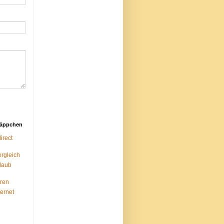
näppchen
rect
ergleich
laub
ren
ternet