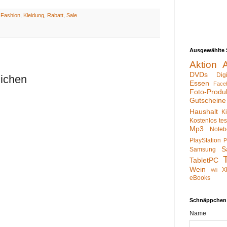
:
Fashion
,
Kleidung
,
Rabatt
,
Sale
Ausgewählte 
Aktion
DVDs
Dig
lichen
Essen
Face
Foto-Produ
Gutscheine
Haushalt
K
Kostenlos te
Mp3
Noteb
PlayStation
P
S
Samsung
TabletPC
Wein
X
Wii
eBooks
Schnäppchen
Name