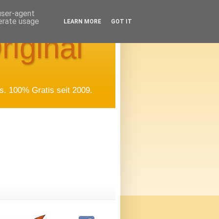
 user-agent
nerate usage
LEARN MORE
GOT IT
riginal
. 100% Gratis seit 2009.