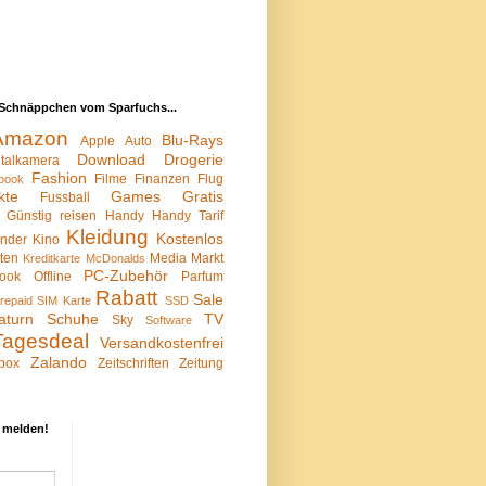
Schnäppchen vom Sparfuchs...
Amazon
Blu-Rays
Apple
Auto
Download
Drogerie
italkamera
Fashion
Filme
Finanzen
Flug
book
kte
Games
Gratis
Fussball
Günstig reisen
Handy
Handy Tarif
Kleidung
Kostenlos
inder
Kino
sten
Media Markt
Kreditkarte
McDonalds
PC-Zubehör
ook
Offline
Parfum
Rabatt
Sale
repaid SIM Karte
SSD
aturn
Schuhe
TV
Sky
Software
Tagesdeal
Versandkostenfrei
Zalando
box
Zeitschriften
Zeitung
 melden!