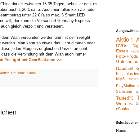
China dauert zwischen 15-35 Tagen, schneller geht es
 aber auch 1,26 € extra. Auch hier fallen kein Zoll oder
samtbetrag unter 22 € (also max. 3 Smart LED
n will, der kann die Versandart Germany Express
uch gleich verzollt und versteuert.
Ausgewählte 
 dem Wlan verbunden werden und mit der Yeelight
Aktion
t werden. Man kann so etwas das Licht dimmen oder
DVDs
Dig
diese jeden Morgen zur gleichen Uhrzeit an geht.
Essen
Face
, dass die Verbindung mit dem Wlan auch immer
Foto-Produ
mi Yeelight bei GearBest.com >>
Gutscheine
Haushalt
K
Aktion
,
Haushalt
,
Xiaomi
Kostenlos te
Mp3
Noteb
PlayStation
P
S
Samsung
TabletPC
Wein
X
Wii
eBooks
lichen
Schnäppchen
Name