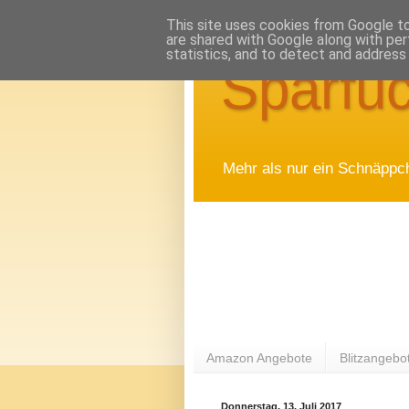
This site uses cookies from Google to 
are shared with Google along with per
statistics, and to detect and address
Sparfuc
Mehr als nur ein Schnäppc
Amazon Angebote
Blitzangebo
Donnerstag, 13. Juli 2017