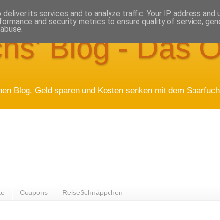
deliver its services and to analyze traffic. Your IP address and
formance and security metrics to ensure quality of service, ge
 abuse.
hs' Blog - Das O
hen Blog. Geld sparen und Kosten senken mit dem Sparfuchs
te
Coupons
ReiseSchnäppchen