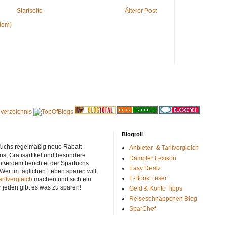
Startseite
Älterer Post
tom)
Blogroll
rfuchs regelmäßig neue Rabatt
Anbieter- & Tarifvergleich
ns, Gratisartikel und besondere
Dampfer Lexikon
ußerdem berichtet der Sparfuchs
Easy Dealz
 Wer im täglichen Leben sparen will,
E-Book Leser
arifvergleich
machen und sich ein
r jeden gibt es was zu sparen!
Geld & Konto Tipps
Reiseschnäppchen Blog
SparChef