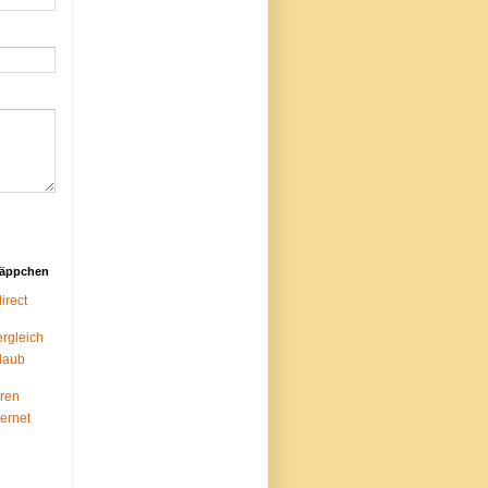
näppchen
rect
ergleich
laub
ren
ternet