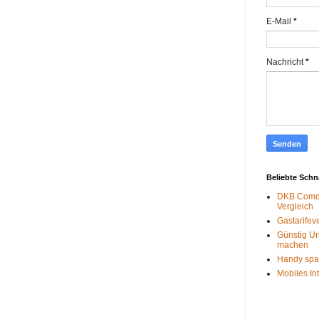
E-Mail
*
Nachricht
*
Beliebte Sch
DKB Comdi
Vergleich
Gastarifev
Günstig Ur
machen
Handy spa
Mobiles In