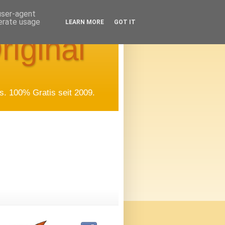
 user-agent
nerate usage
LEARN MORE
GOT IT
riginal
. 100% Gratis seit 2009.