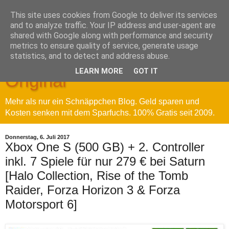
This site uses cookies from Google to deliver its services
and to analyze traffic. Your IP address and user-agent are
shared with Google along with performance and security
metrics to ensure quality of service, generate usage
Sparfuchs' Blog - Das
statistics, and to detect and address abuse.
LEARN MORE
GOT IT
Original
Mehr als nur ein Schnäppchen Blog. Geld sparen und
Kosten senken mit dem Sparfuchs. 100% Gratis seit 2009.
Donnerstag, 6. Juli 2017
Xbox One S (500 GB) + 2. Controller
inkl. 7 Spiele für nur 279 € bei Saturn
[Halo Collection, Rise of the Tomb
Raider, Forza Horizon 3 & Forza
Motorsport 6]