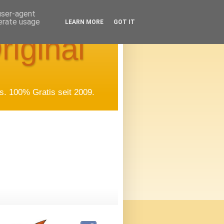
 user-agent
nerate usage
LEARN MORE
GOT IT
riginal
. 100% Gratis seit 2009.