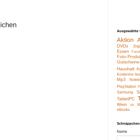
lichen
Ausgewählte 
Aktion
DVDs
Dig
Essen
Face
Foto-Produ
Gutscheine
Haushalt
K
Kostenlos te
Mp3
Noteb
PlayStation
P
S
Samsung
TabletPC
Wein
X
Wii
eBooks
Schnäppchen
Name