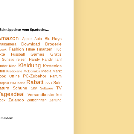
Schnäppchen vom Sparfuchs...
Amazon
Blu-Rays
Apple
Auto
Download
Drogerie
italkamera
Fashion
Filme
Finanzen
Flug
book
kte
Games
Gratis
Fussball
Günstig reisen
Handy
Handy Tarif
Kleidung
Kostenlos
inder
Kino
sten
Media Markt
Kreditkarte
McDonalds
PC-Zubehör
ook
Offline
Parfum
Rabatt
Sale
repaid SIM Karte
SSD
aturn
Schuhe
TV
Sky
Software
Tagesdeal
Versandkostenfrei
Zalando
box
Zeitschriften
Zeitung
 melden!