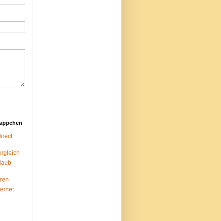
näppchen
rect
ergleich
laub
ren
ternet