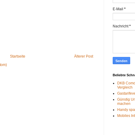
E-Mail
*
Nachricht
*
Startseite
Älterer Post
tom)
Beliebte Sch
DKB Comdi
Vergleich
Gastarifev
Günstig Ur
machen
Handy spa
Mobiles In