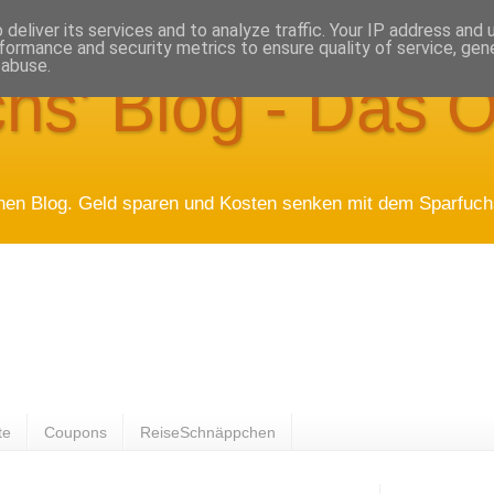
deliver its services and to analyze traffic. Your IP address and
formance and security metrics to ensure quality of service, ge
 abuse.
hs' Blog - Das O
hen Blog. Geld sparen und Kosten senken mit dem Sparfuchs
te
Coupons
ReiseSchnäppchen