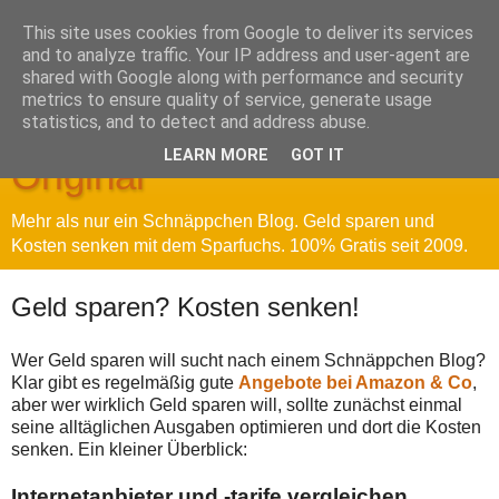
This site uses cookies from Google to deliver its services
and to analyze traffic. Your IP address and user-agent are
shared with Google along with performance and security
metrics to ensure quality of service, generate usage
Sparfuchs' Blog - Das
statistics, and to detect and address abuse.
LEARN MORE
GOT IT
Original
Mehr als nur ein Schnäppchen Blog. Geld sparen und
Kosten senken mit dem Sparfuchs. 100% Gratis seit 2009.
Geld sparen? Kosten senken!
Wer Geld sparen will sucht nach einem Schnäppchen Blog?
Klar gibt es regelmäßig gute
Angebote bei Amazon & Co
,
aber wer wirklich Geld sparen will, sollte zunächst einmal
seine alltäglichen Ausgaben optimieren und dort die Kosten
senken. Ein kleiner Überblick:
Internetanbieter und -tarife vergleichen