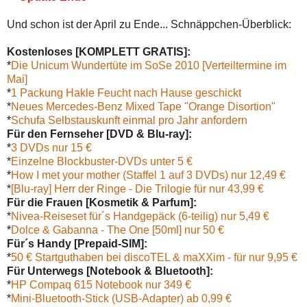
Und schon ist der April zu Ende... Schnäppchen-Überblick:
Kostenloses [KOMPLETT GRATIS]:
*
Die Unicum Wundertüte im SoSe 2010 [Verteiltermine im
Mai]
*
1 Packung Hakle Feucht nach Hause geschickt
*
Neues Mercedes-Benz Mixed Tape "Orange Disortion"
*
Schufa Selbstauskunft einmal pro Jahr anfordern
Für den Fernseher [DVD & Blu-ray]:
*
3 DVDs nur 15 €
*
Einzelne Blockbuster-DVDs unter 5 €
*
How I met your mother (Staffel 1 auf 3 DVDs) nur 12,49 €
*
[Blu-ray] Herr der Ringe - Die Trilogie für nur 43,99 €
Für die Frauen [Kosmetik & Parfum]:
*
Nivea-Reiseset für´s Handgepäck (6-teilig) nur 5,49 €
*
Dolce & Gabanna - The One [50ml] nur 50 €
Für´s Handy [Prepaid-SIM]:
*
50 € Startguthaben bei discoTEL & maXXim - für nur 9,95 €
Für Unterwegs [Notebook & Bluetooth]:
*
HP Compaq 615 Notebook nur 349 €
*
Mini-Bluetooth-Stick (USB-Adapter) ab 0,99 €