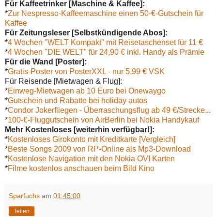
Für Kaffeetrinker [Maschine & Kaffee]:
*
Zur Nespresso-Kaffeemaschine einen 50-€-Gutschein für
Kaffee
Für Zeitungsleser [Selbstkündigende Abos]:
*
4 Wochen "WELT Kompakt" mit Reisetaschenset für 11 €
*
4 Wochen "DIE WELT" für 24,90 € inkl. Handy als Prämie
Für die Wand [Poster]:
*
Gratis-Poster von PosterXXL - nur 5,99 € VSK
Für Reisende [Mietwagen & Flug]:
*
Einweg-Mietwagen ab 10 Euro bei Onewaygo
*
Gutschein und Rabatte bei holiday autos
*
Condor Jokerfliegen - Überraschungsflug ab 49 €/Strecke...
*
100-€-Fluggutschein von AirBerlin bei Nokia Handykauf
Mehr Kostenloses [weiterhin verfügbar!]:
*
Kostenloses Girokonto mit Kreditkarte [Vergleich]
*
Beste Songs 2009 von RP-Online als Mp3-Download
*
Kostenlose Navigation mit den Nokia OVI Karten
*
Filme kostenlos anschauen beim Bild Kino
Sparfuchs
am
01:45:00
Teilen