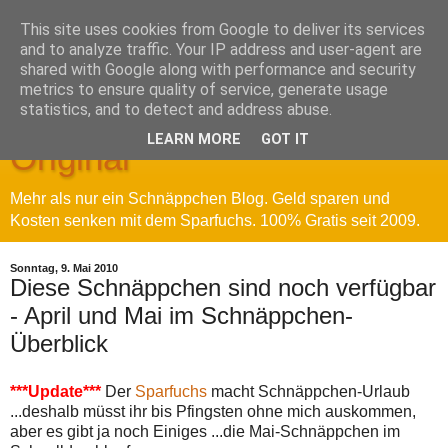
This site uses cookies from Google to deliver its services
and to analyze traffic. Your IP address and user-agent are
shared with Google along with performance and security
metrics to ensure quality of service, generate usage
Sparfuchs' Blog - Das
statistics, and to detect and address abuse.
LEARN MORE
GOT IT
Original
Mehr als nur ein Schnäppchen Blog. Geld sparen und
Kosten senken mit dem Sparfuchs. 100% Gratis seit 2009.
Sonntag, 9. Mai 2010
Diese Schnäppchen sind noch verfügbar
- April und Mai im Schnäppchen-
Überblick
***Update***
Der
Sparfuchs
macht Schnäppchen-Urlaub
...deshalb müsst ihr bis Pfingsten ohne mich auskommen,
aber es gibt ja noch Einiges ...die Mai-Schnäppchen im