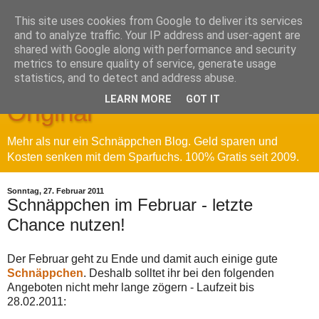
This site uses cookies from Google to deliver its services
and to analyze traffic. Your IP address and user-agent are
shared with Google along with performance and security
metrics to ensure quality of service, generate usage
Sparfuchs' Blog - Das
statistics, and to detect and address abuse.
LEARN MORE
GOT IT
Original
Mehr als nur ein Schnäppchen Blog. Geld sparen und
Kosten senken mit dem Sparfuchs. 100% Gratis seit 2009.
Sonntag, 27. Februar 2011
Schnäppchen im Februar - letzte
Chance nutzen!
Der Februar geht zu Ende und damit auch einige gute
Schnäppchen
. Deshalb solltet ihr bei den folgenden
Angeboten nicht mehr lange zögern - Laufzeit bis
28.02.2011: