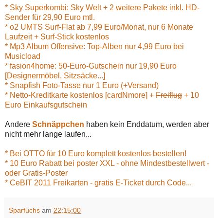
* Sky Superkombi: Sky Welt + 2 weitere Pakete inkl. HD-
Sender für 29,90 Euro mtl.
* o2 UMTS Surf-Flat ab 7,99 Euro/Monat, nur 6 Monate
Laufzeit + Surf-Stick kostenlos
* Mp3 Album Offensive: Top-Alben nur 4,99 Euro bei
Musicload
* fasion4home: 50-Euro-Gutschein nur 19,90 Euro
[Designermöbel, Sitzsäcke...]
* Snapfish Foto-Tasse nur 1 Euro (+Versand)
* Netto-Kreditkarte kostenlos [cardNmore] +
Freiflug
+ 10
Euro Einkaufsgutschein
Andere
Schnäppchen
haben kein Enddatum, werden aber
nicht mehr lange laufen...
* Bei OTTO für 10 Euro komplett kostenlos bestellen!
* 10 Euro Rabatt bei poster XXL - ohne Mindestbestellwert -
oder Gratis-Poster
* CeBIT 2011 Freikarten - gratis E-Ticket durch Code...
Sparfuchs
am
22:15:00